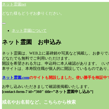
ネット霊園net
どなた様もどうぞお参りください。
ネット霊園について
ネット霊園 お申込み
ネット霊園は、WEB上に墓碑銘や写真など掲載し、お参りで
どなたでも無料でご利用いただけます。
開設を希望される方は、申込時に本人確認があります。（い
本サイトは、本寿院住職が個人的に開設しているものであり
ネット霊園.com
のサイトも開設しました。使い勝手を検証中
お申し込みいただきまして確認後掲載いたします。
[contact-form-7 id=”360″ title=”ネット霊園申し込み”]
戒名やお名前など、こちらから検索