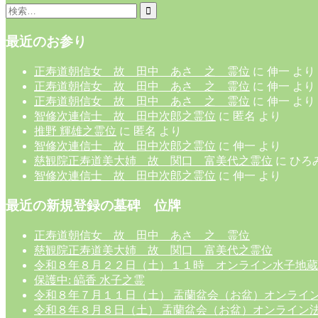
Search
for:
最近のお参り
正寿道朝信女 故 田中 あさ 之 霊位
に
伸一
より
正寿道朝信女 故 田中 あさ 之 霊位
に
伸一
より
正寿道朝信女 故 田中 あさ 之 霊位
に
伸一
より
智修次連信士 故 田中次郎之霊位
に
匿名
より
推野 輝雄之霊位
に
匿名
より
智修次連信士 故 田中次郎之霊位
に
伸一
より
慈観院正寿道美大姉 故 関口 富美代之霊位
に
ひろ
智修次連信士 故 田中次郎之霊位
に
伸一
より
最近の新規登録の墓碑 位牌
正寿道朝信女 故 田中 あさ 之 霊位
慈観院正寿道美大姉 故 関口 富美代之霊位
令和８年８月２２日（土）１１時 オンライン水子地蔵
保護中: 皜香 水子之霊
令和８年７月１１日（土） 盂蘭盆会（お盆）オンライ
令和８年８月８日（土） 盂蘭盆会（お盆）オンライン