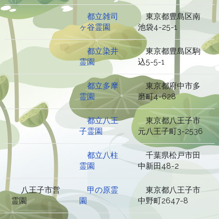
都立雑司
東京都豊島区南
ヶ谷霊園
池袋4-25-1
都立染井
東京都豊島区駒
霊園
込5-5-1
都立多摩
東京都府中市多
霊園
磨町4-628
都立八王
東京都八王子市
子霊園
元八王子町3-2536
都立八柱
千葉県松戸市田
霊園
中新田48-2
八王子市営
甲の原霊
東京都八王子市
霊園
園
中野町2647-8