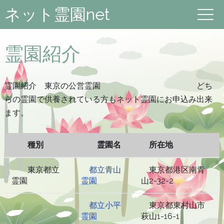
ネット霊園net
霊園紹介
霊園紹介 東京の公営霊園 どち
らの霊園で供養されている方もネット霊園にお申込み出来
ます。
種別
霊園名
所在地
東京都立
都立青山
東京都港区南青
霊園
霊園
山2-32-2
都立小平
東京都東村山市
霊園
萩山1-16-1