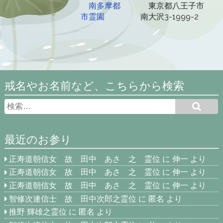
南多摩都
東京都八王子市
市霊園
南大沢3-1999-2
戒名やお名前など、こちらから検索
最近のお参り
正寿道朝信女 故 田中 あさ 之 霊位
に
伸一
より
正寿道朝信女 故 田中 あさ 之 霊位
に
伸一
より
正寿道朝信女 故 田中 あさ 之 霊位
に
伸一
より
智修次連信士 故 田中次郎之霊位
に
匿名
より
推野 輝雄之霊位
に
匿名
より