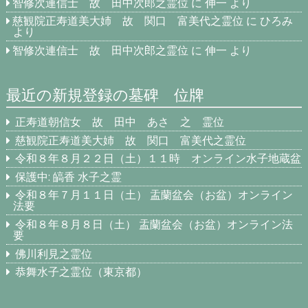
智修次連信士 故 田中次郎之霊位
に
伸一
より
慈観院正寿道美大姉 故 関口 富美代之霊位
に
ひろみ
より
智修次連信士 故 田中次郎之霊位
に
伸一
より
最近の新規登録の墓碑 位牌
正寿道朝信女 故 田中 あさ 之 霊位
慈観院正寿道美大姉 故 関口 富美代之霊位
令和８年８月２２日（土）１１時 オンライン水子地蔵盆
保護中: 皜香 水子之霊
令和８年７月１１日（土） 盂蘭盆会（お盆）オンライン
法要
令和８年８月８日（土） 盂蘭盆会（お盆）オンライン法
要
佛川利見之霊位
恭舞水子之霊位（東京都）