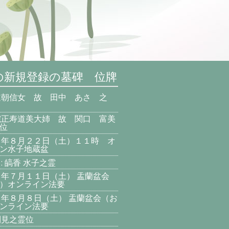
の新規登録の墓碑 位牌
道朝信女 故 田中 あさ 之
院正寿道美大姉 故 関口 富美
位
８年８月２２日（土）１１時 オ
ン水子地蔵盆
: 皜香 水子之霊
８年７月１１日（土） 盂蘭盆会
）オンライン法要
８年８月８日（土） 盂蘭盆会（お
ンライン法要
利見之霊位