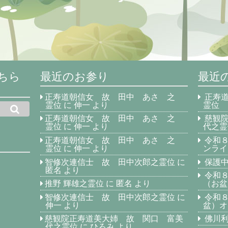
ちら
最近のお参り
最近
正寿道朝信女 故 田中 あさ 之
正寿
霊位
に
伸一
より
霊位
正寿道朝信女 故 田中 あさ 之
慈観
霊位
に
伸一
より
代之霊
正寿道朝信女 故 田中 あさ 之
令和
霊位
に
伸一
より
ンライ
智修次連信士 故 田中次郎之霊位
に
保護中
匿名
より
令和
推野 輝雄之霊位
に
匿名
より
（お盆
智修次連信士 故 田中次郎之霊位
に
令和
伸一
より
盆）オ
慈観院正寿道美大姉 故 関口 富美
佛川
代之霊位
に
ひろみ
より