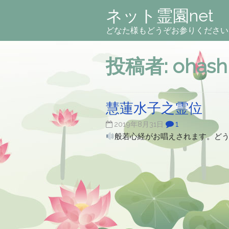
ネット霊園net
どなた様もどうぞお参りください
投稿者:
ohash
慧蓮水子之霊位
1
2019年8月31日
般若心経がお唱えされます。ど