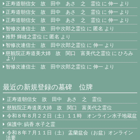
正寿道朝信女 故 田中 あさ 之 霊位
に
伸一
より
正寿道朝信女 故 田中 あさ 之 霊位
に
伸一
より
正寿道朝信女 故 田中 あさ 之 霊位
に
伸一
より
智修次連信士 故 田中次郎之霊位
に
匿名
より
推野 輝雄之霊位
に
匿名
より
智修次連信士 故 田中次郎之霊位
に
伸一
より
慈観院正寿道美大姉 故 関口 富美代之霊位
に
ひろみ
より
智修次連信士 故 田中次郎之霊位
に
伸一
より
最近の新規登録の墓碑 位牌
正寿道朝信女 故 田中 あさ 之 霊位
慈観院正寿道美大姉 故 関口 富美代之霊位
令和８年８月２２日（土）１１時 オンライン水子地蔵盆
保護中: 皜香 水子之霊
令和８年７月１１日（土） 盂蘭盆会（お盆）オンライン
法要