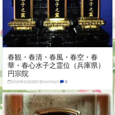
春観・春清・春風・春空・春
華・春心水子之霊位（兵庫県）
円宗院
0
2016年10月18日
sommyo