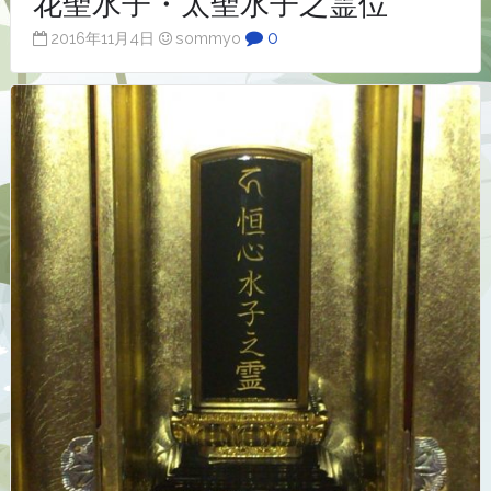
花聖水子・太聖水子之霊位
0
2016年11月4日
sommyo