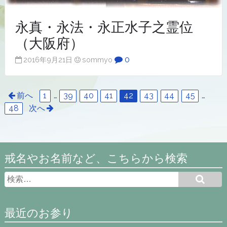
永真・永法・永正水子之霊位
（大阪府）
0
2016年9月21日
sommyo
前へ
1
…
39
40
41
42
43
44
45
…
48
次へ
戒名やお名前など、こちらから検索
最近のお参り