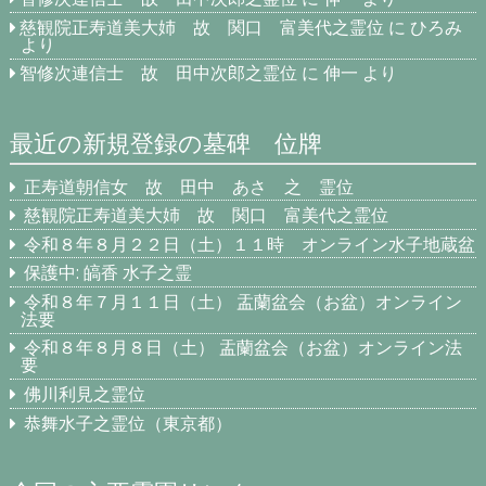
慈観院正寿道美大姉 故 関口 富美代之霊位
に
ひろみ
より
智修次連信士 故 田中次郎之霊位
に
伸一
より
最近の新規登録の墓碑 位牌
正寿道朝信女 故 田中 あさ 之 霊位
慈観院正寿道美大姉 故 関口 富美代之霊位
令和８年８月２２日（土）１１時 オンライン水子地蔵盆
保護中: 皜香 水子之霊
令和８年７月１１日（土） 盂蘭盆会（お盆）オンライン
法要
令和８年８月８日（土） 盂蘭盆会（お盆）オンライン法
要
佛川利見之霊位
恭舞水子之霊位（東京都）