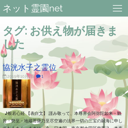
ネット霊園net
タグ:
お供え物が届きま
した
協洸水子之霊位
1
2019年10月2日
♪般若心経 【表白文】 謹み敬って、本尊界会阿弥陀如来・観
音・勢至・地蔵菩薩乃至尽空遍の法界一切の三宝の願海に申し