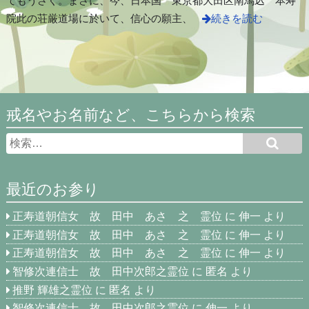
てもうさく。まさに、今、日本国 東京都大田区南馬込 本寿
院此の荘厳道場に於いて、信心の願主、
続きを読む
戒名やお名前など、こちらから検索
最近のお参り
正寿道朝信女 故 田中 あさ 之 霊位
に
伸一
より
正寿道朝信女 故 田中 あさ 之 霊位
に
伸一
より
正寿道朝信女 故 田中 あさ 之 霊位
に
伸一
より
智修次連信士 故 田中次郎之霊位
に
匿名
より
推野 輝雄之霊位
に
匿名
より
智修次連信士 故 田中次郎之霊位
に
伸一
より