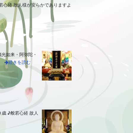
若心経 故人様が安らかでありますよ
璃光如来・阿弥陀・
東
続きを読む
 ♪般若心経 故人