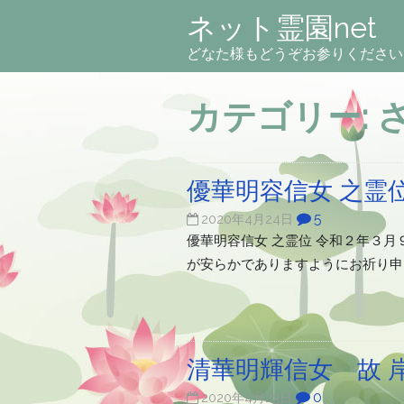
ネット霊園net
どなた様もどうぞお参りください
カテゴリー:
優華明容信女 之霊
5
2020年4月24日
優華明容信女 之霊位 令和２年３
が安らかでありますようにお祈り
清華明輝信女 故 
0
2020年4月23日