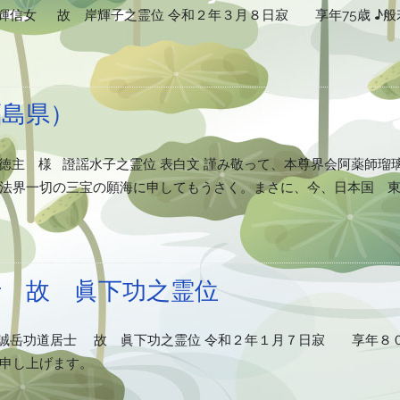
輝信女 故 岸輝子之霊位 令和２年３月８日寂 享年75歳 ♪般
福島県）
功徳主 様 證謡水子之霊位 表白文 謹み敬って、本尊界会阿薬師瑠
法界一切の三宝の願海に申してもうさく。まさに、今、日本国 
士 故 眞下功之霊位
誠岳功道居士 故 眞下功之霊位 令和２年１月７日寂 享年８０歳
り申し上げます。