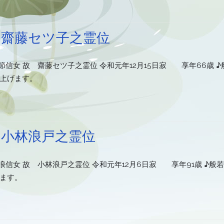
 齋藤セツ子之霊位
信女 故 齋藤セツ子之霊位 令和元年12月15日寂 享年66歳 ♪
し上げます。
 小林浪戸之霊位
信女 故 小林浪戸之霊位 令和元年12月6日寂 享年91歳 ♪般若
げます。