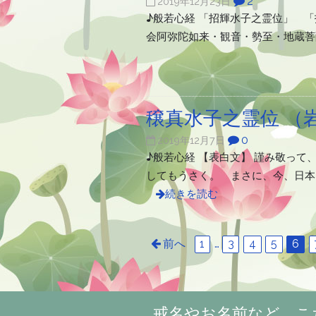
2
2019年12月23日
♪般若心経 「招輝水子之霊位」 
会阿弥陀如来・観音・勢至・地蔵菩
穣真水子之霊位 （
0
2019年12月7日
♪般若心経 【表白文】 謹み敬っ
してもうさく。 まさに、今、日本
続きを読む
前へ
1
…
3
4
5
6
戒名やお名前など、こ