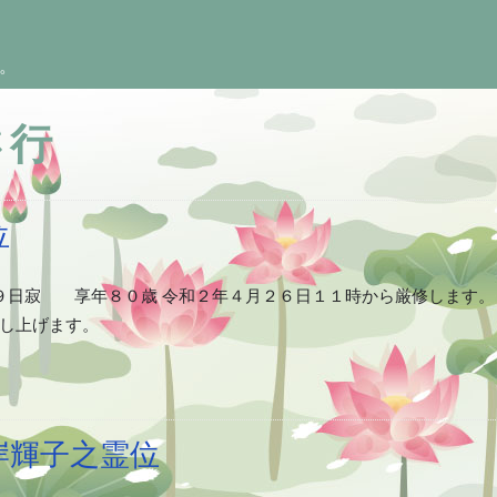
。
さ行
位
月９日寂 享年８０歳 令和２年４月２６日１１時から厳修します。 
申し上げます。
岸輝子之霊位