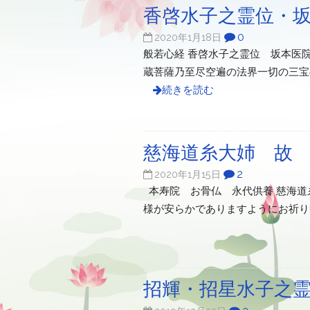
香啓水子之霊位・
0
2020年1月18日
般若心経 香啓水子之霊位 坂本医
蔵菩薩乃至尽空遍の法界一切の三宝
続きを読む
慈海道糸大姉 故
2
2020年1月15日
本寿院 お骨仏 永代供養 慈海道
様が安らかでありますようにお祈り
招輝・招星水子