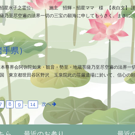
「招星水子之霊位」 施主 招輝・招星ママ 様 【表白文】 
薩乃至尽空遍の法界一切の三宝の願海に申してもうさく。まさに
岩手県）
て、本尊界会阿弥陀如来・観音・勢至・地蔵菩薩乃至尽空遍の法界一
国 東京都世田谷区野沢 玉泉院此の荘厳道場に於いて、信心の
7
8
9
…
14
次へ
ちら
最近のお参り
最近