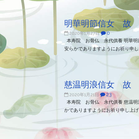
明華明節信女 故
0
2020年1月27日
本寿院 お骨仏 永代供養 明華明節
安らかでありますようにお祈り申
慈温明浪信女 故
23
2020年1月21日
本寿院 お骨仏 永代供養 慈温明浪
かでありますようにお祈り申し上