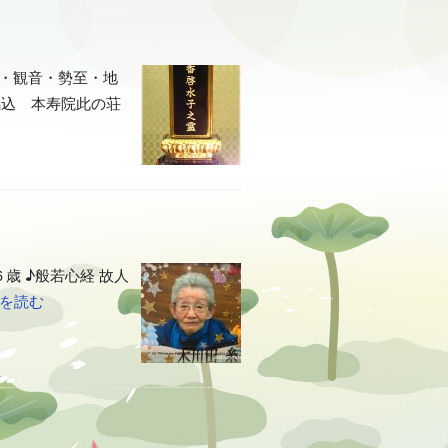
陀・観音・勢至・地
馬込 本寿院此の荘
 ♪般若心経 故人
を読む