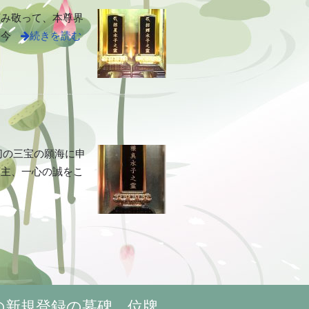
謹み敬って、本尊界
、今
続きを読む
切の三宝の願海に申
願主、一心の誠をこ
の新規登録の墓碑 位牌