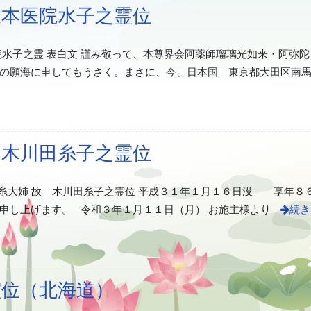
坂本医院水子之霊位
院水子之霊 表白文 謹み敬って、本尊界会阿薬師瑠璃光如来・阿弥
の願海に申してもうさく。まさに、今、日本国 東京都大田区南
 木川田糸子之霊位
糸大姉 故 木川田糸子之霊位 平成３１年１月１６日没 享年８６歳
申し上げます。 令和３年１月１１日（月） お施主様より
続き
之霊位（北海道）