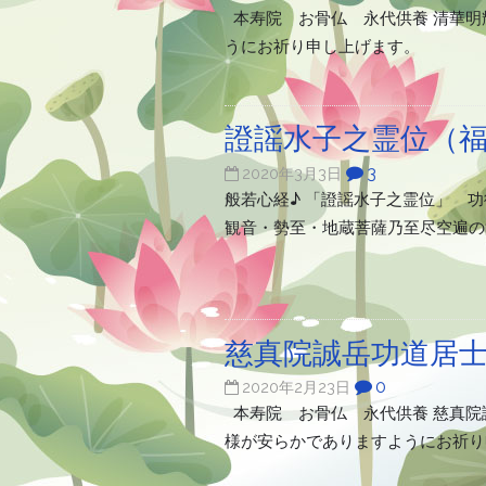
本寿院 お骨仏 永代供養 清華明
うにお祈り申し上げます。
證謡水子之霊位（
3
2020年3月3日
般若心経♪ 「證謡水子之霊位」 
観音・勢至・地蔵菩薩乃至尽空遍の
慈真院誠岳功道居
0
2020年2月23日
本寿院 お骨仏 永代供養 慈真院
様が安らかでありますようにお祈