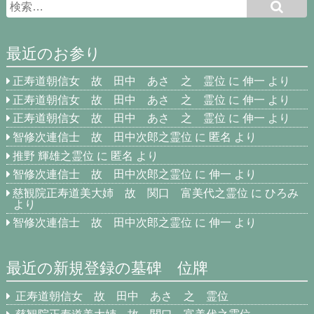
最近のお参り
正寿道朝信女 故 田中 あさ 之 霊位
に
伸一
より
正寿道朝信女 故 田中 あさ 之 霊位
に
伸一
より
正寿道朝信女 故 田中 あさ 之 霊位
に
伸一
より
智修次連信士 故 田中次郎之霊位
に
匿名
より
推野 輝雄之霊位
に
匿名
より
智修次連信士 故 田中次郎之霊位
に
伸一
より
慈観院正寿道美大姉 故 関口 富美代之霊位
に
ひろみ
より
智修次連信士 故 田中次郎之霊位
に
伸一
より
最近の新規登録の墓碑 位牌
正寿道朝信女 故 田中 あさ 之 霊位