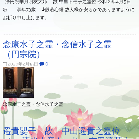
浄円院華月明友大姉 故 中里トモ子之霊位 令和２年4月5日
寂 享年73歳 ♪般若心経 故人様が安らかでありますように
お祈り申し上げます。
念康水子之霊・念信水子之霊
（円宗院）
0
2020年2月15日
念康水子之霊・念信水子之霊
遥貴嬰子 故 中山遥貴之霊位