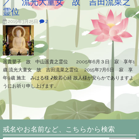
／ 流光大童女 故 吉田流菜之
霊位
2
2019年3月25日
遥貴嬰子 故 中山遥貴之霊位 2005年6月３日 寂 享年1
歳 流光大童女 故 吉田流菜之霊位 2015年7月6日 寂 享
年9歳 施主 みはる様 ♪般若心経 故人様が安らかでありますよ
うにお祈り申し上げます。
戒名やお名前など、こちらから検索