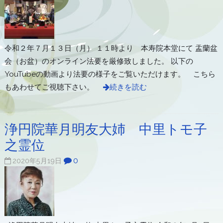
令和２年７月１３日（月） １１時より 本寿院本堂にて 盂蘭盆
会（お盆）のオンライン法要を厳修致しました。 以下の
YouTubeの動画より法要の様子をご覧いただけます。 こちら
もあわせてご視聴下さい。
続きを読む
浄円院華月明友大姉 中里トモ子
之霊位
0
2020年5月19日