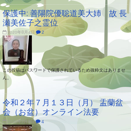
保護中: 善陽院優聡道美大姉 故 長
瀬美佐子之霊位
2
2020年8月4日
この投稿はパスワードで保護されているため抜粋文はありませ
ん。
令和２年７月１３日（月） 盂蘭盆
会（お盆）オンライン法要
4
2020年7月8日