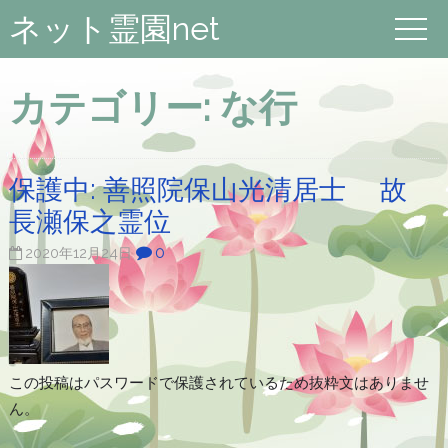
ネット霊園net
カテゴリー:
な行
保護中: 善照院保山光清居士 故
長瀬保之霊位
0
2020年12月24日
この投稿はパスワードで保護されているため抜粋文はありませ
ん。