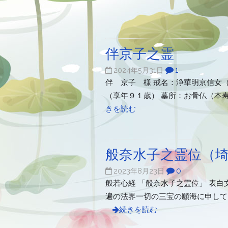
伴京子之霊
1
2024年5月31日
伴 京子 様 戒名：浄華明京信女
（享年９１歳） 墓所：お骨仏（本寿
きを読む
般奈水子之霊位（
0
2023年8月23日
般若心経 「般奈水子之霊位」 表
遍の法界一切の三宝の願海に申して
続きを読む