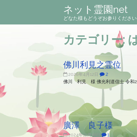
ネット霊園net
どなた様もどうぞお参りください
カテゴリー:
佛川利見之霊位
2
2026年4月12日
佛川 利見 様 佛光利道信士 令和
廣澤 良子様
1
2024年12月18日