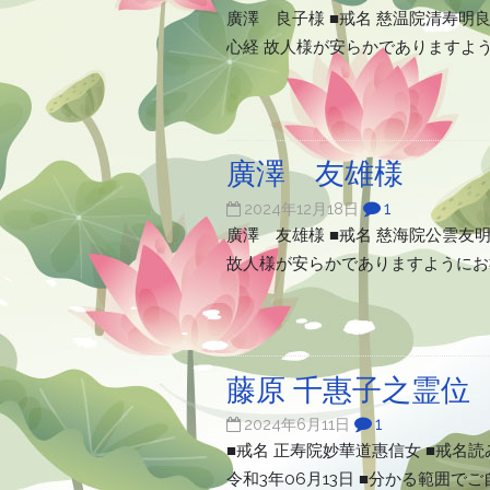
廣澤 良子様 ■戒名 慈温院清寿明良大
心経 故人様が安らかでありますよ
廣澤 友雄様
1
2024年12月18日
廣澤 友雄様 ■戒名 慈海院公雲友明居
故人様が安らかでありますようにお
藤原 千惠子之霊位
1
2024年6月11日
■戒名 正寿院妙華道惠信女 ■戒名読
令和3年06月13日 ■分かる範囲