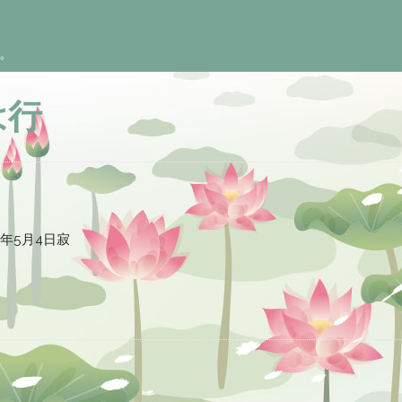
。
は行
2年5月4日寂