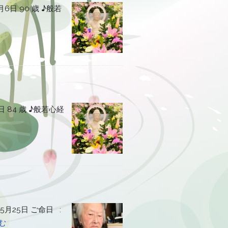
日 90 歳 ♪般若
 84 歳 ♪般若心経
月25日 ご命日 :
む