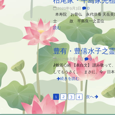
0
2020年9月3日
本寿院 お骨仏 永代供養 天
士 故 平島良一之霊位 平成
読む
豊有・豊僖水子之霊
0
2020年8月20日
♪般若心経 【表白文】 謹み敬っ
してもうさく。 まさに、今、日本
続きを読む
1
2
3
4
次へ