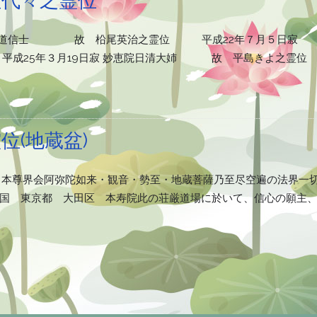
岳英道信士 故 柗尾英治之霊位 平成22年７月５日寂 
25年３月19日寂 妙恵院日清大姉 故 平島きよ之霊
位(地蔵盆)
て、本尊界会阿弥陀如来・観音・勢至・地蔵菩薩乃至尽空遍の法界一
国 東京都 大田区 本寿院此の荘厳道場に於いて、信心の願主