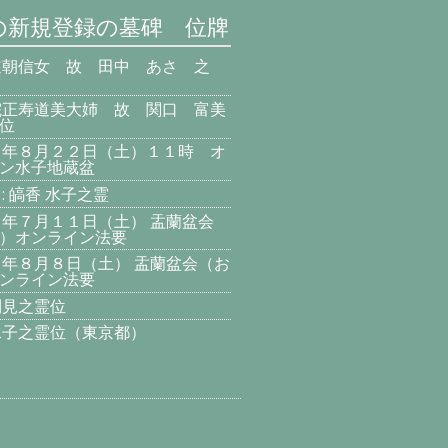
の新規登録の墓碑 位牌
道朝信女 故 田中 あさ 之
院正寿道美大姉 故 関口 富美
位
８年８月２２日（土）１１時 オ
ン水子地蔵盆
: 皜香 水子之霊
８年７月１１日（土） 盂蘭盆会
）オンライン法要
８年８月８日（土） 盂蘭盆会（お
ンライン法要
利見之霊位
水子之霊位（東京都）