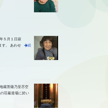
和５年５月１日寂
ます。 あわせ
続
・地蔵菩薩乃至尽空
此の荘厳道場に於い