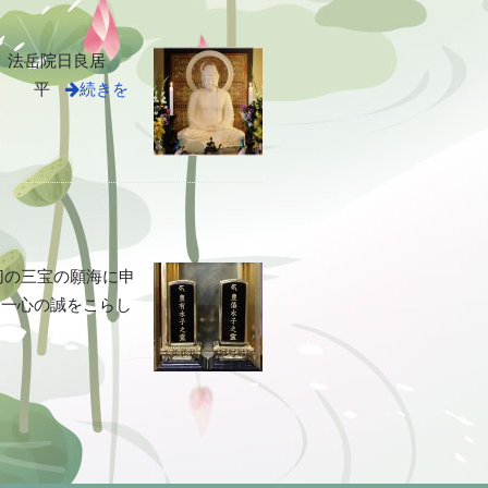
法岳院日良居
位 平
続きを
切の三宝の願海に申
、一心の誠をこらし