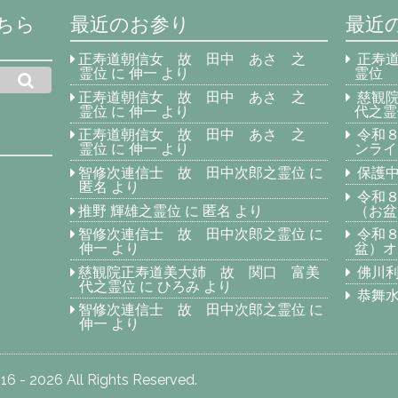
ちら
最近のお参り
最近
正寿道朝信女 故 田中 あさ 之
正寿
霊位
に
伸一
より
霊位
正寿道朝信女 故 田中 あさ 之
慈観
霊位
に
伸一
より
代之霊
正寿道朝信女 故 田中 あさ 之
令和
霊位
に
伸一
より
ンライ
智修次連信士 故 田中次郎之霊位
に
保護中
匿名
より
令和
推野 輝雄之霊位
に
匿名
より
（お盆
智修次連信士 故 田中次郎之霊位
に
令和
伸一
より
盆）オ
慈観院正寿道美大姉 故 関口 富美
佛川
代之霊位
に
ひろみ
より
恭舞
智修次連信士 故 田中次郎之霊位
に
伸一
より
6 - 2026 All Rights Reserved.