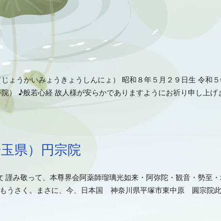
（じょうかいみょうきょうしんにょ） 昭和８年５月２９日生 令
院） ♪般若心経 故人様が安らかでありますようにお祈り申し上げ
埼玉県）円宗院
白文 謹み敬って、本尊界会阿薬師瑠璃光如来・阿弥陀・観音・勢至
もうさく。まさに、今、日本国 神奈川県平塚市東中原 圓宗院