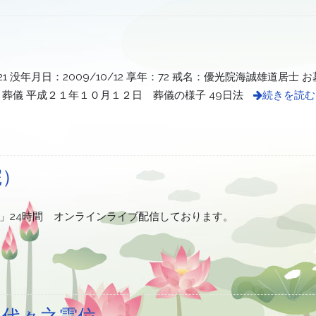
21 没年月日：2009/10/12 享年：72 戒名：優光院海誠雄道居士
葬儀 平成２１年１０月１２日 葬儀の様子 49日法
続きを読む
院）
」24時間 オンラインライブ配信しております。
祖代々之霊位