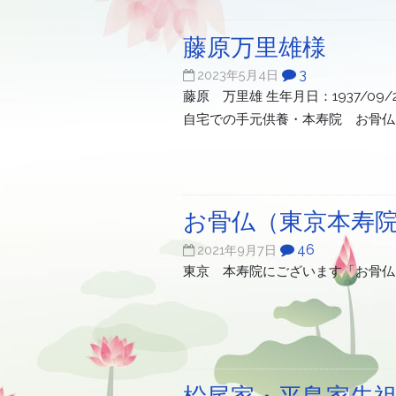
藤原万里雄様
3
2023年5月4日
藤原 万里雄 生年月日：1937/09/
自宅での手元供養・本寿院 お骨仏 
お骨仏（東京本寿
46
2021年9月7日
東京 本寿院にございます「お骨仏
柗尾家・平島家先