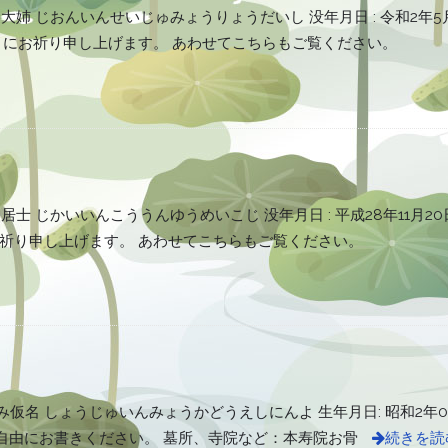
姉 じおんいんせいじゅみょうりょうだいし 没年月日 : 令和2年5月6
うにお祈り申し上げます。 あわせてこちらもご覧ください。
士 じかいいんこううんゆうめいこじ 没年月日 : 平成28年11月20日
祈り申し上げます。 あわせてこちらもご覧ください。
み仮名 しょうじゅいんみょうかどうえしにんよ 生年月日: 昭和2年05
でご自由にお書きください。 墓所、寺院など：本寿院お骨
続きを読