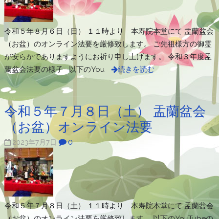
令和５年８月６日（日） １１時より 本寿院本堂にて 盂蘭盆会
（お盆）のオンライン法要を厳修致します。 ご先祖様方の御霊
が安らかでありますようにお祈り申し上げます。 令和３年度盂
蘭盆会法要の様子 以下のYou
続きを読む
令和５年７月８日（土） 盂蘭盆会
（お盆）オンライン法要
0
2023年7月7日
令和５年７月８日（土） １１時より 本寿院本堂にて 盂蘭盆会
（お盆）のオンライン法要を厳修致します。 以下のYouTubeの