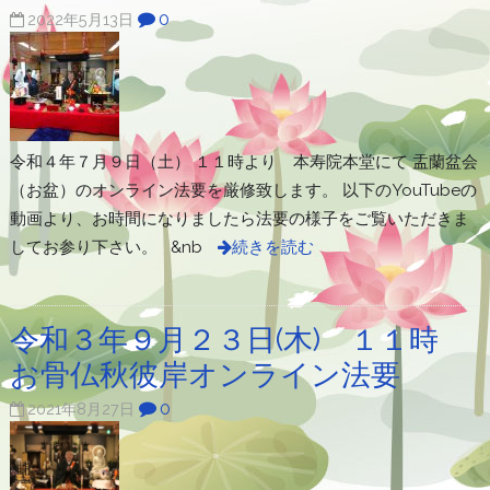
0
2022年5月13日
令和４年７月９日（土） １１時より 本寿院本堂にて 盂蘭盆会
（お盆）のオンライン法要を厳修致します。 以下のYouTubeの
動画より、お時間になりましたら法要の様子をご覧いただきま
してお参り下さい。 &nb
続きを読む
令和３年９月２３日(木) １１時
お骨仏秋彼岸オンライン法要
0
2021年8月27日