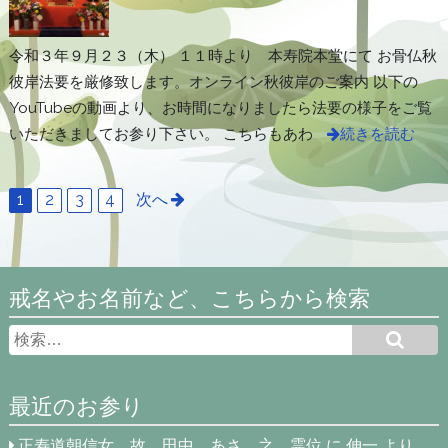
令和３年９月２３（木） １１時より 本寿院本堂にて お骨仏秋
彼岸法要を厳修致します。オンライン秋彼岸のご案内 以下の
YouTubeの動画より、お時間になりましたら法要の様子をご覧
いただきましてお参り下さい。 こちらもあわ
続きを読む
1
2
3
4
次へ
戒名やお名前など、こちらから検索
最近のお参り
正寿道朝信女 故 田中 あさ 之 霊位
に
伸一
より