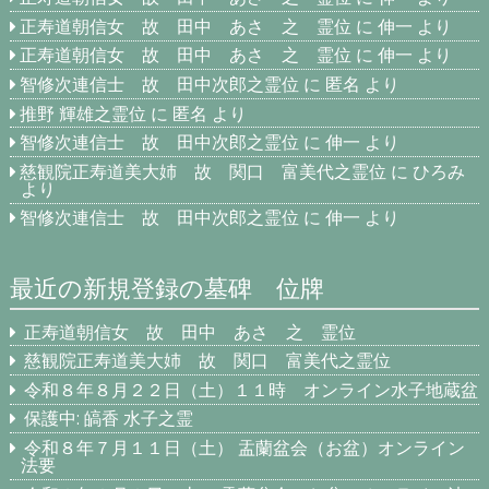
正寿道朝信女 故 田中 あさ 之 霊位
に
伸一
より
正寿道朝信女 故 田中 あさ 之 霊位
に
伸一
より
智修次連信士 故 田中次郎之霊位
に
匿名
より
推野 輝雄之霊位
に
匿名
より
智修次連信士 故 田中次郎之霊位
に
伸一
より
慈観院正寿道美大姉 故 関口 富美代之霊位
に
ひろみ
より
智修次連信士 故 田中次郎之霊位
に
伸一
より
最近の新規登録の墓碑 位牌
正寿道朝信女 故 田中 あさ 之 霊位
慈観院正寿道美大姉 故 関口 富美代之霊位
令和８年８月２２日（土）１１時 オンライン水子地蔵盆
保護中: 皜香 水子之霊
令和８年７月１１日（土） 盂蘭盆会（お盆）オンライン
法要