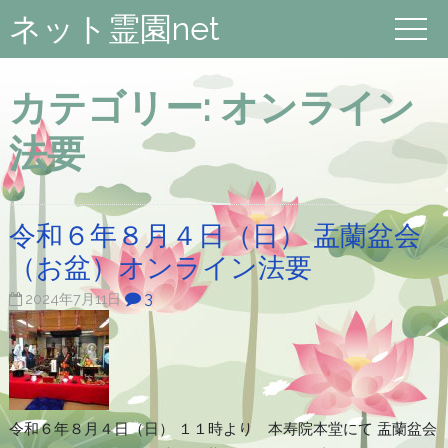
ネット霊園net
カテゴリー:
オンライン
法要
令和６年８月４日（日） 盂蘭盆会
（お盆）オンライン法要
3
2024年7月11日
令和６年８月４日（日） １１時より 本寿院本堂にて 盂蘭盆会