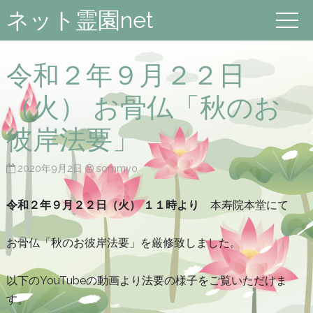
ネット霊園net
令和２年９月２２日
（火） お骨仏「秋のお
彼岸法要」
2020年9月2日
sommyo
令和２年９月２２日（火） １１時より
本寿院本堂にて
お骨仏「秋のお彼岸法要」を厳修致しました。
以下のYouTubeの動画より法要の様子をご覧いただけま
す。