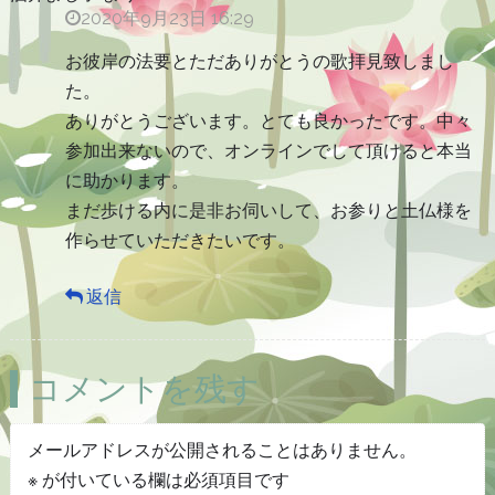
2020年9月23日 16:29
お彼岸の法要とただありがとうの歌拝見致しまし
た。
ありがとうございます。とても良かったです。中々
参加出来ないので、オンラインでして頂けると本当
に助かります。
まだ歩ける内に是非お伺いして、お参りと土仏様を
作らせていただきたいです。
返信
コメントを残す
メールアドレスが公開されることはありません。
※
が付いている欄は必須項目です