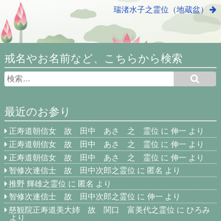
瑞渚水子之霊位（地蔵盆）
戒名やお名前など、こちらから検索
最近のお参り
正寿道朝信女 故 田中 あさ 之 霊位
に
伸一
より
正寿道朝信女 故 田中 あさ 之 霊位
に
伸一
より
正寿道朝信女 故 田中 あさ 之 霊位
に
伸一
より
智修次連信士 故 田中次郎之霊位
に
匿名
より
推野 輝雄之霊位
に
匿名
より
智修次連信士 故 田中次郎之霊位
に
伸一
より
慈観院正寿道美大姉 故 関口 富美代之霊位
に
ひろみ
より