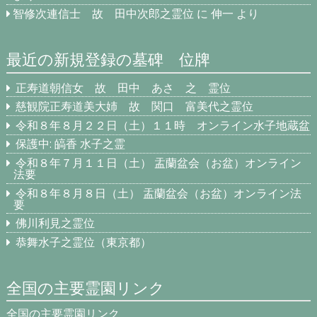
智修次連信士 故 田中次郎之霊位
に
伸一
より
最近の新規登録の墓碑 位牌
正寿道朝信女 故 田中 あさ 之 霊位
慈観院正寿道美大姉 故 関口 富美代之霊位
令和８年８月２２日（土）１１時 オンライン水子地蔵盆
保護中: 皜香 水子之霊
令和８年７月１１日（土） 盂蘭盆会（お盆）オンライン
法要
令和８年８月８日（土） 盂蘭盆会（お盆）オンライン法
要
佛川利見之霊位
恭舞水子之霊位（東京都）
全国の主要霊園リンク
全国の主要霊園リンク