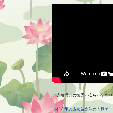
ご先祖様方の御霊が安らかであり
令和３年度盂蘭盆会法要の様子