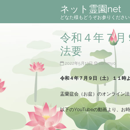
ネット霊園net
どなた様もどうぞお参りください
令和４年７月
法要
2022年5月13日
sommyo
令和４年７月９日（土） １１時
盂蘭盆会（お盆）のオンライン法
以下のYouTubeの動画より、