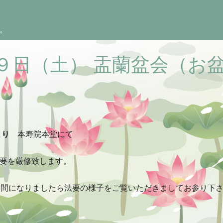
。
９日（土） 盂蘭盆会（お
より
本寿院本堂にて
要を厳修致します。
お時間になりましたら法要の様子をご覧いただきましてお参り下