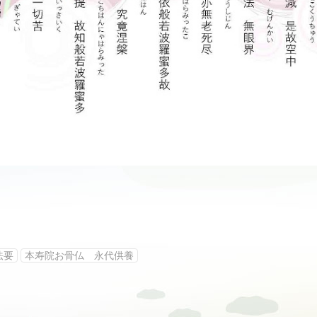
法要
本寿院お骨仏 永代供養