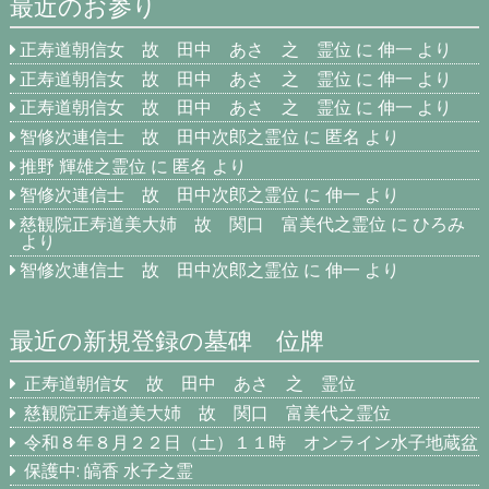
最近のお参り
正寿道朝信女 故 田中 あさ 之 霊位
に
伸一
より
正寿道朝信女 故 田中 あさ 之 霊位
に
伸一
より
正寿道朝信女 故 田中 あさ 之 霊位
に
伸一
より
智修次連信士 故 田中次郎之霊位
に
匿名
より
推野 輝雄之霊位
に
匿名
より
智修次連信士 故 田中次郎之霊位
に
伸一
より
慈観院正寿道美大姉 故 関口 富美代之霊位
に
ひろみ
より
智修次連信士 故 田中次郎之霊位
に
伸一
より
最近の新規登録の墓碑 位牌
正寿道朝信女 故 田中 あさ 之 霊位
慈観院正寿道美大姉 故 関口 富美代之霊位
令和８年８月２２日（土）１１時 オンライン水子地蔵盆
保護中: 皜香 水子之霊