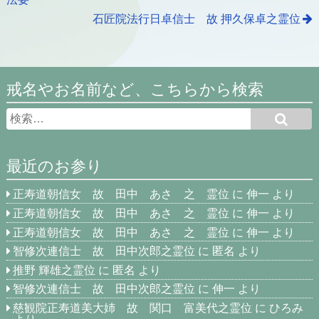
石匠院法行日卓信士 故 押久保卓之霊位
戒名やお名前など、こちらから検索
最近のお参り
正寿道朝信女 故 田中 あさ 之 霊位
に
伸一
より
正寿道朝信女 故 田中 あさ 之 霊位
に
伸一
より
正寿道朝信女 故 田中 あさ 之 霊位
に
伸一
より
智修次連信士 故 田中次郎之霊位
に
匿名
より
推野 輝雄之霊位
に
匿名
より
智修次連信士 故 田中次郎之霊位
に
伸一
より
慈観院正寿道美大姉 故 関口 富美代之霊位
に
ひろみ