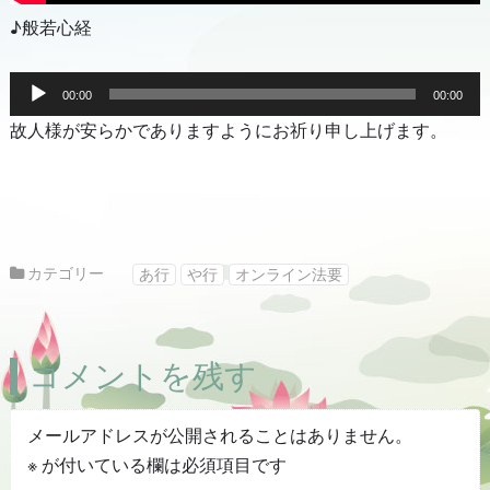
♪般若心経
音
声
00:00
00:00
プ
故人様が安らかでありますようにお祈り申し上げます。
レ
ー
ヤ
ー
カテゴリー
あ行
や行
オンライン法要
コメントを残す
メールアドレスが公開されることはありません。
※
が付いている欄は必須項目です