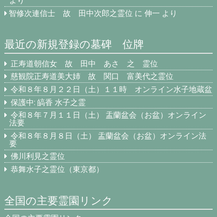
より
智修次連信士 故 田中次郎之霊位
に
伸一
より
最近の新規登録の墓碑 位牌
正寿道朝信女 故 田中 あさ 之 霊位
慈観院正寿道美大姉 故 関口 富美代之霊位
令和８年８月２２日（土）１１時 オンライン水子地蔵盆
保護中: 皜香 水子之霊
令和８年７月１１日（土） 盂蘭盆会（お盆）オンライン
法要
令和８年８月８日（土） 盂蘭盆会（お盆）オンライン法
要
佛川利見之霊位
恭舞水子之霊位（東京都）
全国の主要霊園リンク