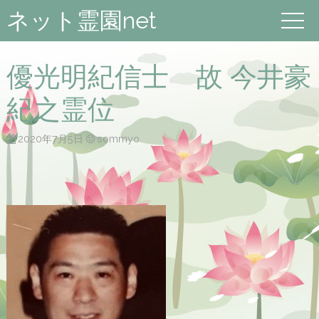
ネット霊園net
優光明紀信士 故 今井豪
紀之霊位
2020年7月5日
sommyo