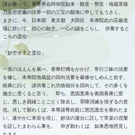
謹み敬って、本尊界会阿弥陀如来・観音・勢至・地蔵菩薩
乃至尽空遍の法界一切の三宝の願海に申してもうさく。
まさに、今、日本国 東京都 大田区 本寿院此の荘厳道
場に於いて、信心の願主、一心の誠をこらし、 供養すると
ころの霊位
「妙空水子之霊位」
一座の法えんを展べ、香華灯燭をかかげ、常行三昧の法要
を修し、本寿院地蔵盆の回向法要を厳修せしめんと欲す。
経典に曰く 諸供養これ功徳福分を回向して、その多くを
施主に受くると言う。 即ち、悪因悪果を善因善果に変
じ、悪しき因縁ことごとく除去し、罪障消滅を現ずるの意
也。伏して願わくば、本尊諸尊此処に慈悲護念を垂れたま
い、速やかに来迎を現じ、妙法の蓮台に託して常楽の涅槃
を証したまわらん事を。 仰ぎ願わくば、如来悉地照見し
たまえ。