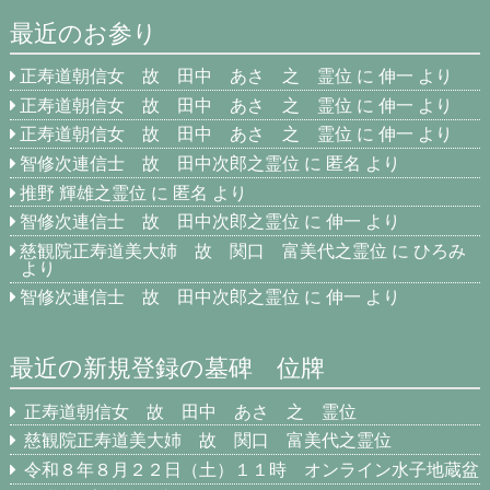
最近のお参り
正寿道朝信女 故 田中 あさ 之 霊位
に
伸一
より
正寿道朝信女 故 田中 あさ 之 霊位
に
伸一
より
正寿道朝信女 故 田中 あさ 之 霊位
に
伸一
より
智修次連信士 故 田中次郎之霊位
に
匿名
より
推野 輝雄之霊位
に
匿名
より
智修次連信士 故 田中次郎之霊位
に
伸一
より
慈観院正寿道美大姉 故 関口 富美代之霊位
に
ひろみ
より
智修次連信士 故 田中次郎之霊位
に
伸一
より
最近の新規登録の墓碑 位牌
正寿道朝信女 故 田中 あさ 之 霊位
慈観院正寿道美大姉 故 関口 富美代之霊位
令和８年８月２２日（土）１１時 オンライン水子地蔵盆