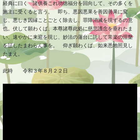
経典に曰く 諸供養これ功徳福分を回向して、その多くを
施主に受くると言う。 即ち、悪因悪果を善因善果に変
じ、悪しき因縁ことごとく除去し、罪障消滅を現ずるの意
也。伏して願わくば、本尊諸尊此処に慈悲護念を垂れたま
い、速やかに来迎を現じ、妙法の蓮台に託して常楽の涅槃
を証したまわらん事を。 仰ぎ願わくば、如来悉地照見し
たまえ。
此時 令和３年８月２２日