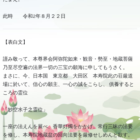
此時 令和2年８月２２日
【表白文】
謹み敬って、本尊界会阿弥陀如来・観音・勢至・地蔵菩薩
乃至尽空遍の法界一切の三宝の願海に申してもうさく。
まさに、今、日本国 東京都 大田区 本寿院此の荘厳道
場に於いて、信心の願主、一心の誠をこらし、 供養すると
ころの霊位
「妙空水子之霊位」
一座の法えんを展べ、香華灯燭をかかげ、常行三昧の法要
を修し、本寿院地蔵盆の回向法要を厳修せしめんと欲す。