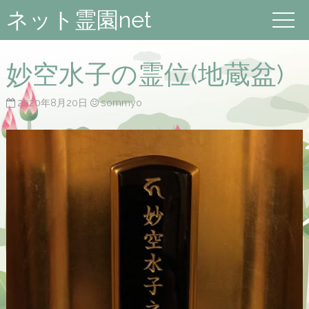
ネット霊園net
妙空水子の霊位(地蔵盆)
2020年8月20日
sommyo