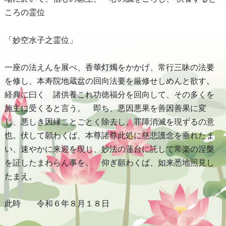
ころの霊位
「妙空水子之霊位」
一座の法えんを展べ、香華灯燭をかかげ、常行三昧の法要
を修し、本寿院地蔵盆の回向法要を厳修せしめんと欲す。
経典に曰く 諸供養これ功徳福分を回向して、その多くを
施主に受くると言う。 即ち、悪因悪果を善因善果に変
じ、悪しき因縁ことごとく除去し、罪障消滅を現ずるの意
也。伏して願わくば、本尊諸尊此処に慈悲護念を垂れたま
い、速やかに来迎を現じ、妙法の蓮台に託して常楽の涅槃
を証したまわらん事を。 仰ぎ願わくば、如来悉地照見し
たまえ。
此時 令和６年８月１８日