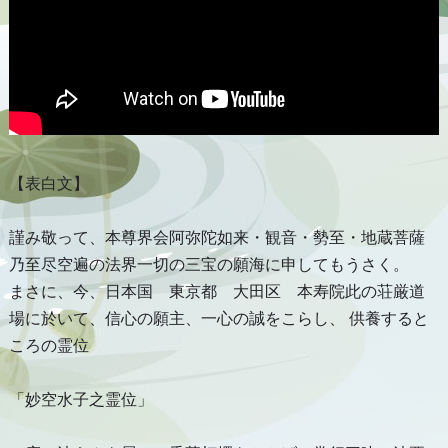
【表白文】
謹み敬って、本尊界会阿弥陀如来・観音・勢至・地蔵菩薩
乃至尽空遍の法界一切の三宝の願海に申してもうさく。
まさに、今、日本国 東京都 大田区 本寿院此の荘厳道
場に於いて、信心の願主、一心の誠をこらし、 供養すると
ころの霊位
「妙空水子之霊位」