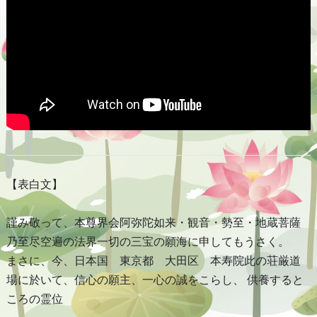
【表白文】
謹み敬って、本尊界会阿弥陀如来・観音・勢至・地蔵菩薩
乃至尽空遍の法界一切の三宝の願海に申してもうさく。
まさに、今、日本国 東京都 大田区 本寿院此の荘厳道
場に於いて、信心の願主、一心の誠をこらし、 供養すると
ころの霊位