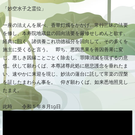
「妙空水子之霊位」
一座の法えんを展べ、香華灯燭をかかげ、常行三昧の法要
を修し、本寿院地蔵盆の回向法要を厳修せしめんと欲す。
経典に曰く 諸供養これ功徳福分を回向して、その多くを
施主に受くると言う。 即ち、悪因悪果を善因善果に変
じ、悪しき因縁ことごとく除去し、罪障消滅を現ずるの意
也。伏して願わくば、本尊諸尊此処に慈悲護念を垂れたま
い、速やかに来迎を現じ、妙法の蓮台に託して常楽の涅槃
を証したまわらん事を。 仰ぎ願わくば、如来悉地照見し
たまえ。
此時 令和５年８月19日