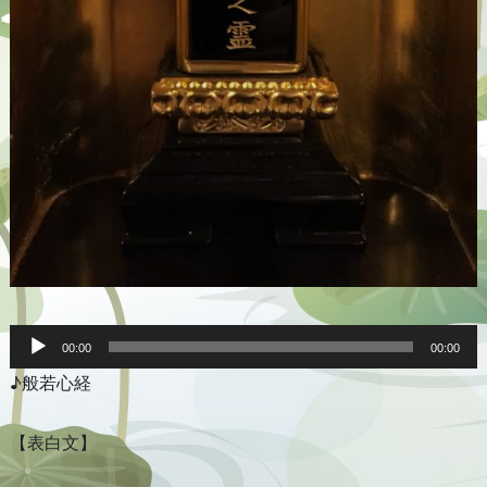
音
声
00:00
00:00
プ
♪般若心経
レ
ー
ヤ
ー
【表白文】