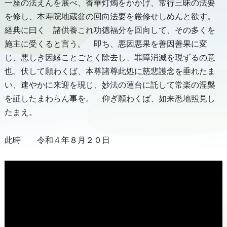
一座の法えんを展べ、香華灯燭をかかげ、常行三昧の法要
を修し、本寿院地蔵盆の回向法要を厳修せしめんと欲す。
経典に曰く 諸供養これ功徳福分を回向して、その多くを
施主に受くると言う。 即ち、悪因悪果を善因善果に変
じ、悪しき因縁ことごとく除去し、罪障消滅を現ずるの意
也。伏して願わくば、本尊諸尊此処に慈悲護念を垂れたま
い、速やかに来迎を現じ、妙法の蓮台に託して常楽の涅槃
を証したまわらん事を。 仰ぎ願わくば、如来悉地照見し
たまえ。
此時 令和４年８月２０日