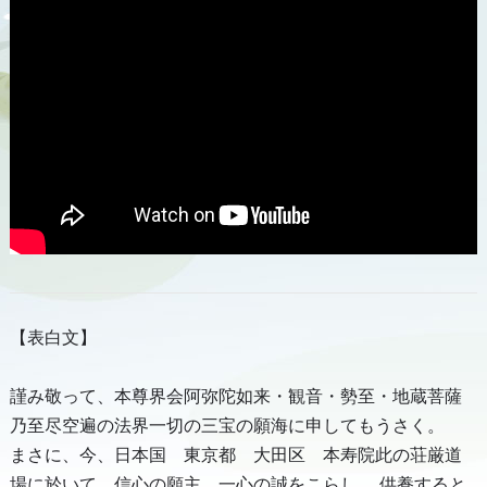
【表白文】
謹み敬って、本尊界会阿弥陀如来・観音・勢至・地蔵菩薩
乃至尽空遍の法界一切の三宝の願海に申してもうさく。
まさに、今、日本国 東京都 大田区 本寿院此の荘厳道
場に於いて、信心の願主、一心の誠をこらし、 供養すると