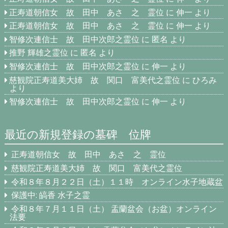
正寿道朝信女 故 田中 あさ 之 霊位
に
伸一
より
正寿道朝信女 故 田中 あさ 之 霊位
に
伸一
より
智修次連信士 故 田中次郎之霊位
に
匿名
より
推野 輝雄之霊位
に
匿名
より
智修次連信士 故 田中次郎之霊位
に
伸一
より
慈観院正寿道美大姉 故 関口 富美代之霊位
に
ひろみ
より
智修次連信士 故 田中次郎之霊位
に
伸一
より
最近の新規登録の墓碑 位牌
正寿道朝信女 故 田中 あさ 之 霊位
慈観院正寿道美大姉 故 関口 富美代之霊位
令和８年８月２２日（土）１１時 オンライン水子地蔵盆
保護中: 皜香 水子之霊
令和８年７月１１日（土） 盂蘭盆会（お盆）オンライン
法要