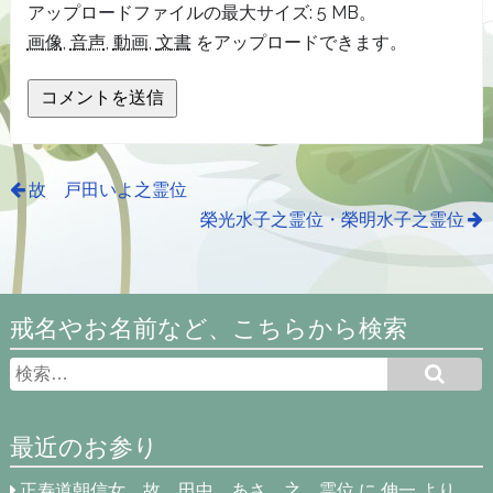
アップロードファイルの最大サイズ: 5 MB。
画像
,
音声
,
動画
,
文書
をアップロードできます。
故 戸田いよ之霊位
榮光水子之霊位・榮明水子之霊位
戒名やお名前など、こちらから検索
最近のお参り
正寿道朝信女 故 田中 あさ 之 霊位
に
伸一
より