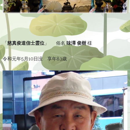
「
慈真俊道信士霊位
」 俗名
味澤 俊樹
様
令和元年5月10日没 享年83歳