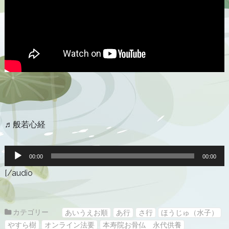
♬般若心経
音
声
00:00
00:00
プ
[/audio
レ
ー
ヤ
ー
カテゴリー
あいうえお順
あ行
さ行
ほうじゅ（水子）
やすら樹
オンライン法要
本寿院お骨仏 永代供養