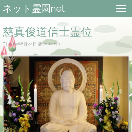
ネット霊園net
慈真俊道信士霊位
2019年6月24日
sommyo