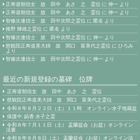
正寿道朝信女 故 田中 あさ 之 霊位
に
伸一
より
正寿道朝信女 故 田中 あさ 之 霊位
に
伸一
より
智修次連信士 故 田中次郎之霊位
に
匿名
より
推野 輝雄之霊位
に
匿名
より
智修次連信士 故 田中次郎之霊位
に
伸一
より
慈観院正寿道美大姉 故 関口 富美代之霊位
に
ひろみ
より
智修次連信士 故 田中次郎之霊位
に
伸一
より
最近の新規登録の墓碑 位牌
正寿道朝信女 故 田中 あさ 之 霊位
慈観院正寿道美大姉 故 関口 富美代之霊位
令和８年８月２２日（土）１１時 オンライン水子地蔵盆
保護中: 皜香 水子之霊
令和８年７月１１日（土） 盂蘭盆会（お盆）オンライン
法要
令和８年８月８日（土） 盂蘭盆会（お盆）オンライン法