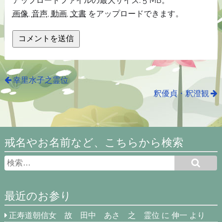
アップロードファイルの最大サイズ: 5 MB。
画像
,
音声
,
動画
,
文書
をアップロードできます。
幸里水子之霊位
釈優貞・釈澄観
戒名やお名前など、こちらから検索
最近のお参り
正寿道朝信女 故 田中 あさ 之 霊位
に
伸一
より