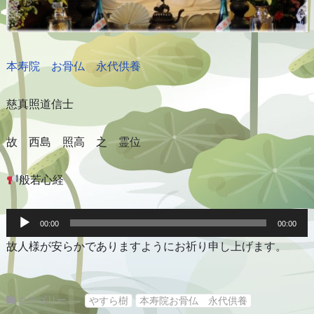
本寿院 お骨仏 永代供養
慈真照道信士
故 西島 照高 之 霊位
般若心経
音
声
00:00
00:00
プ
故人様が安らかでありますようにお祈り申し上げます。
レ
ー
ヤ
ー
カテゴリー
やすら樹
本寿院お骨仏 永代供養