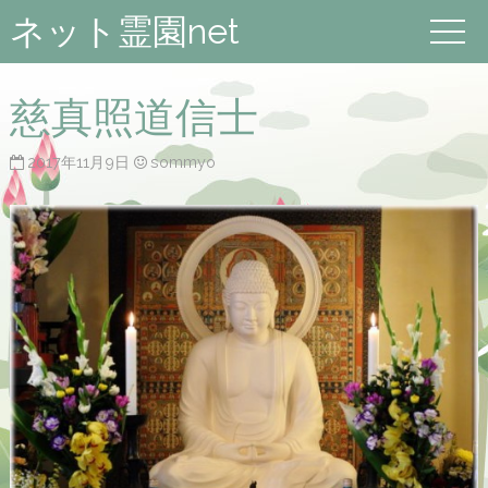
ネット霊園net
慈真照道信士
2017年11月9日
sommyo