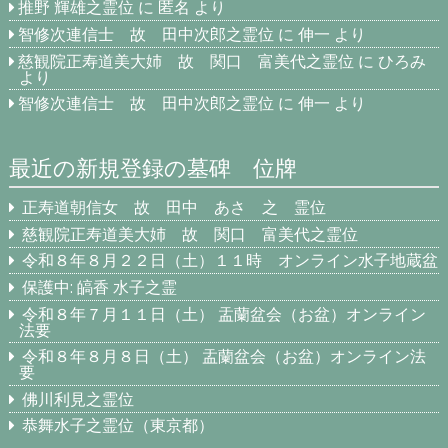
推野 輝雄之霊位
に
匿名
より
智修次連信士 故 田中次郎之霊位
に
伸一
より
慈観院正寿道美大姉 故 関口 富美代之霊位
に
ひろみ
より
智修次連信士 故 田中次郎之霊位
に
伸一
より
最近の新規登録の墓碑 位牌
正寿道朝信女 故 田中 あさ 之 霊位
慈観院正寿道美大姉 故 関口 富美代之霊位
令和８年８月２２日（土）１１時 オンライン水子地蔵盆
保護中: 皜香 水子之霊
令和８年７月１１日（土） 盂蘭盆会（お盆）オンライン
法要
令和８年８月８日（土） 盂蘭盆会（お盆）オンライン法
要
佛川利見之霊位
恭舞水子之霊位（東京都）