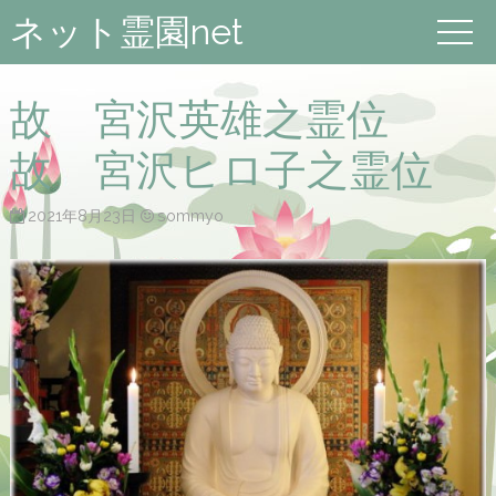
ネット霊園net
故 宮沢英雄之霊位
故 宮沢ヒロ子之霊位
2021年8月23日
sommyo