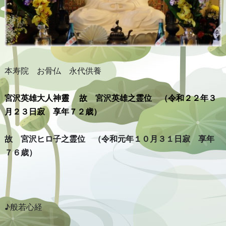
本寿院 お骨仏 永代供養
宮沢英雄大人神靈
故 宮沢英雄之霊位 （
令和２２年３
月２３日寂 享年７２
歳）
故 宮沢ヒロ子之霊位 （令和元年１０月３１日寂 享年
７６歳）
♪般若心経