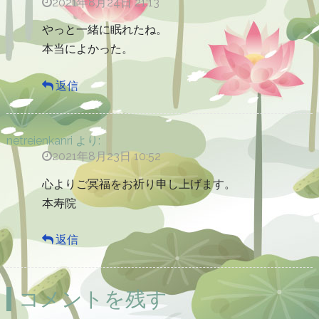
2021年8月24日 21:13
やっと一緒に眠れたね。
本当によかった。
返信
netreienkanri
より:
2021年8月23日 10:52
心よりご冥福をお祈り申し上げます。
本寿院
返信
コメントを残す