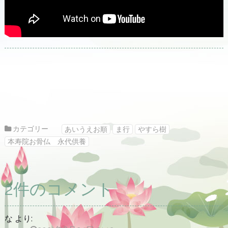
カテゴリー
あいうえお順
ま行
やすら樹
本寿院お骨仏 永代供養
2件のコメント
な
より: