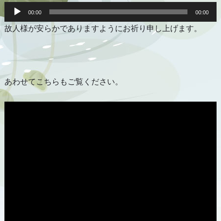
音
声
00:00
00:00
プ
故人様が安らかでありますようにお祈り申し上げます。
レ
ー
ヤ
ー
あわせてこちらもご覧ください。