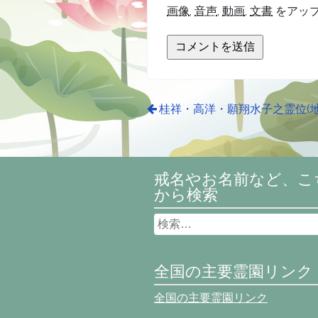
画像
,
音声
,
動画
,
文書
をアッ
桂祥・高洋・願翔水子之霊位(地
戒名やお名前など、こ
から検索
全国の主要霊園リンク
全国の主要霊園リンク