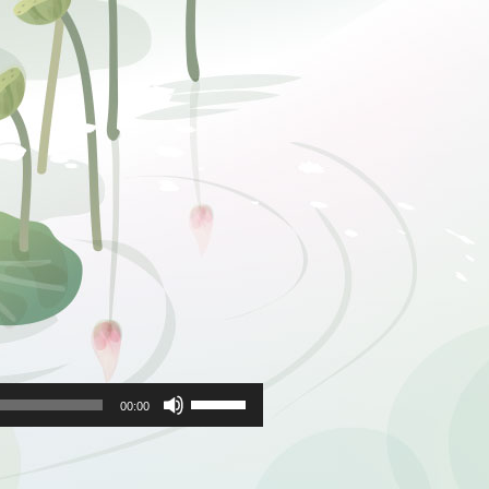
ボ
リ
00:00
ュ
ー
ム
調