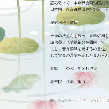
ー
謹み敬って、本尊界会阿弥陀如来
日本国 東京都世田谷区野沢 玉
星敬水子之霊位
一座の法えんを展べ、香華灯燭
諸供養これ功徳福分を回向して、
去し、罪障消滅を現ずるの意也。
して常楽の涅槃を証したまわらん
此時 令和元年８月17日
本寿院 住職 敬白
カテゴリー
さ行
ほうじゅ（