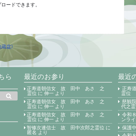
プロードできます。
蔵盆)
ちら
最近のお参り
最近
正寿道朝信女 故 田中 あさ 之
正寿
霊位
に
伸一
より
霊位
正寿道朝信女 故 田中 あさ 之
慈観
霊位
に
伸一
より
代之霊
正寿道朝信女 故 田中 あさ 之
令和
霊位
に
伸一
より
ンライ
智修次連信士 故 田中次郎之霊位
に
保護中
匿名
より
令和