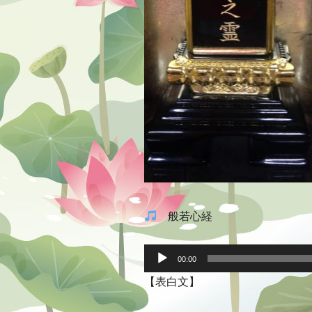
般若心経
音
声
00:00
プ
【表白文】
レ
ー
ヤ