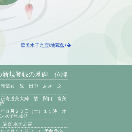
馨美水子之霊(地蔵盆)
の新規登録の墓碑 位牌
道朝信女 故 田中 あさ 之
院正寿道美大姉 故 関口 富美
位
８年８月２２日（土）１１時 オ
ン水子地蔵盆
: 皜香 水子之霊
８年７月１１日（土） 盂蘭盆会