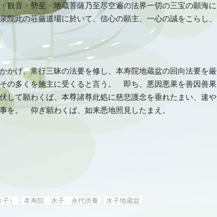
・観音・勢至・地蔵菩薩乃至尽空遍の法界一切の三宝の願海に
泉院此の荘厳道場に於いて、信心の願主、一心の誠をこらし、
をかかげ、常行三昧の法要を修し、本寿院地蔵盆の回向法要を
その多くを施主に受くると言う。 即ち、悪因悪果を善因善果
伏して願わくば、本尊諸尊此処に慈悲護念を垂れたまい、速や
事を。 仰ぎ願わくば、如来悉地照見したまえ。
水子）
本寿院 水子 永代供養
水子地蔵盆