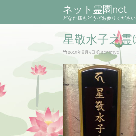
ネット霊園net
どなた様もどうぞお参りください
星敬水子之霊(
2019年8月5日
sommyo