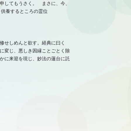
節
申してもうさく。 まさに、今、
に
 供養するところの霊位
は
上
下
矢
印
キ
ー
厳修せしめんと欲す。経典に曰く
を
使
に変じ、悪しき因縁ことごとく除
っ
て
かに来迎を現じ、妙法の蓮台に託
く
だ
さ
い。