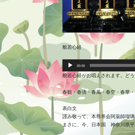
般若心経
音
声
00:00
プ
般若心経がお唱えされます。どう
レ
ー
ヤ
ー
春観・春清・春風・春空・春華・
表白文
謹み敬って、本尊界会阿薬師瑠璃
まさに、今、日本国 神奈川県平