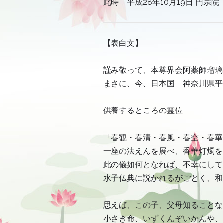
此時 平成28年10月19日 円宗
【表白文】
謹み敬って、本尊界会阿薬師瑠璃
まさに、今、日本国 神奈川県平
供養するところの霊位
「春観・春清・春風・春空・春華
一座の法えんを展べ、香華灯燭を
此の儀如何となれば、不幸にして
水子仏典に説かれるがごとく、和
思えば、この子、父母知ることな
小さき命、いずくんぞいかんや、