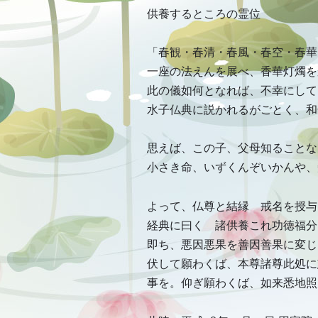
供養するところの霊位
「春観・春清・春風・春空・春華
一座の法えんを展べ、香華灯燭を
此の儀如何となれば、不幸にして
水子仏典に説かれるがごとく、和
思えば、この子、父母知ることな
小さき命、いずくんぞいかんや、
よって、仏尊と結縁 戒名を授与
経典に曰く 諸供養これ功徳福分
即ち、悪因悪果を善因善果に変じ
伏して願わくば、本尊諸尊此処に
事を。仰ぎ願わくば、如来悉地照