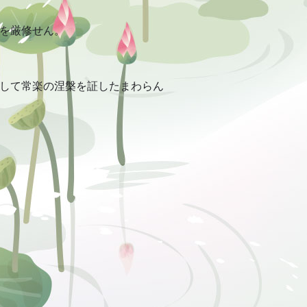
を厳修せん。
して常楽の涅槃を証したまわらん