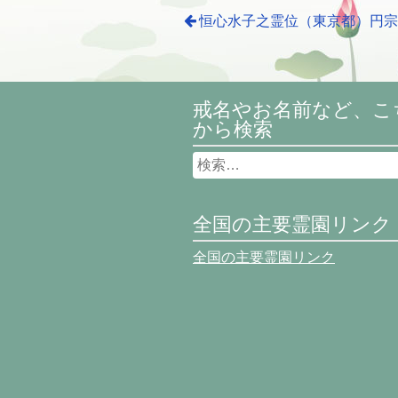
恒心水子之霊位（東京都）円
戒名やお名前など、こ
から検索
全国の主要霊園リンク
全国の主要霊園リンク