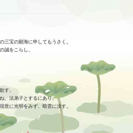
の三宝の願海に申してもうさく。
の誠をこらし、
欲す。
ね、法弟子とするにあり。
現世に光明をみず、暗雲に没す。