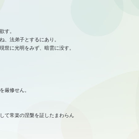
使
っ
て
く
だ
さ
欲す。
い。
ね、法弟子とするにあり。
現世に光明をみず、暗雲に没す。
を厳修せん。
して常楽の涅槃を証したまわらん