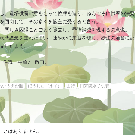
し、造塔供養の意をもって位牌を造り、ねんごろに供養の法要
を回向して、その多くを施主に受くると言う。
、悪しき因縁ことごとく除去し、罪障消滅を現ずるの意也。
慈悲護念を垂れたまい、速やかに来迎を現じ、妙法の蓮台に託
見したまえ。
院 住職 午前7 敬曰。
あいうえお順
ほうじゅ（水子）
ま行
円宗院水子供養
ことはありません。