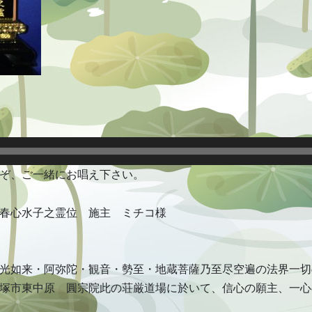
ぞ、ご一緒にお唱え下さい。
春心水子之霊位 施主 ミチコ様
光如来・阿弥陀・観音・勢至・地蔵菩薩乃至尽空遍の法界一切
塚市東中原 圓宗院此の荘厳道場に於いて、信心の願主、一心