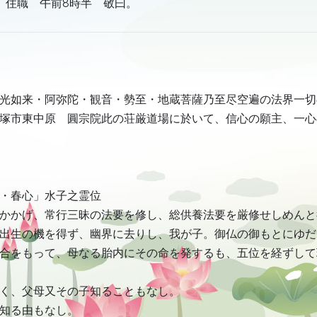
院 住職 午前8時半 敬曰。
光如来・阿弥陀・観音・勢至・地蔵菩薩乃至尽空遍の法界一切
塚市東中原 圓宗院此の荘厳道場に於いて、信心の願主、一心
・春心」水子之霊位
かかげ、常行三昧の法要を修し、総供養法要を厳修せしめんと
出生の機を得ず、幽界に去りし、我が子。御仏の御もとにゆだ
合をもって、母なる胎内にその命を発するも、五位を経ずして
く、父母又その子知ることもなし。
知る由もなし。