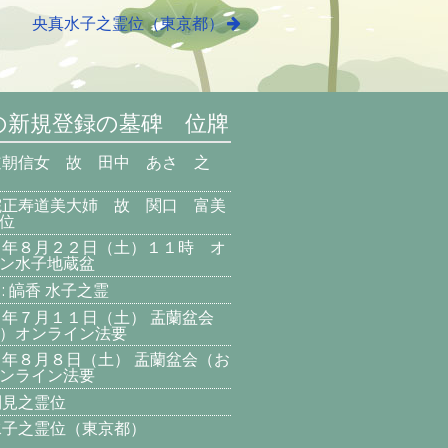
央真水子之霊位（東京都）
の新規登録の墓碑 位牌
道朝信女 故 田中 あさ 之
院正寿道美大姉 故 関口 富美
位
８年８月２２日（土）１１時 オ
ン水子地蔵盆
: 皜香 水子之霊
８年７月１１日（土） 盂蘭盆会
）オンライン法要
８年８月８日（土） 盂蘭盆会（お
ンライン法要
利見之霊位
水子之霊位（東京都）