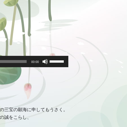
ボ
リ
00:00
ュ
ー
ム
調
節
に
は
上
下
矢
の三宝の願海に申してもうさく。
印
キ
の誠をこらし、
ー
を