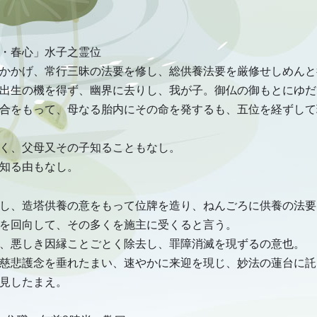
・春心」水子之霊位
かかげ、常行三昧の法要を修し、総供養法要を厳修せしめんと
出生の機を得ず、幽界に去りし、我が子。御仏の御もとにゆだ
合をもって、母なる胎内にその命を発するも、五位を経ずして
く、父母又その子知ることもなし。
知る由もなし。
し、造塔供養の意をもって位牌を造り、ねんごろに供養の法要
を回向して、その多くを施主に受くると言う。
、悪しき因縁ことごとく除去し、罪障消滅を現ずるの意也。
慈悲護念を垂れたまい、速やかに来迎を現じ、妙法の蓮台に託
見したまえ。