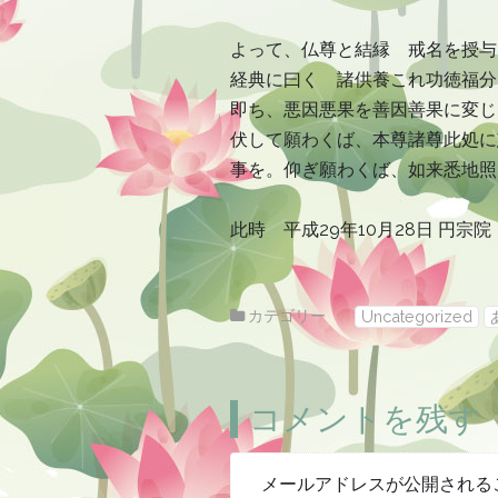
よって、仏尊と結縁 戒名を授与
経典に曰く 諸供養これ功徳福分
即ち、悪因悪果を善因善果に変じ
伏して願わくば、本尊諸尊此処に
事を。仰ぎ願わくば、如来悉地照
此時 平成29年10月28日 円宗
カテゴリー
Uncategorized
コメントを残す
メールアドレスが公開される