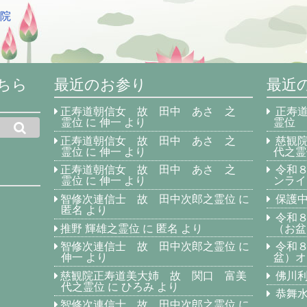
宗院
ちら
最近のお参り
最近
正寿道朝信女 故 田中 あさ 之
正寿
霊位
に
伸一
より
霊位
正寿道朝信女 故 田中 あさ 之
慈観
霊位
に
伸一
より
代之霊
正寿道朝信女 故 田中 あさ 之
令和
霊位
に
伸一
より
ンライ
智修次連信士 故 田中次郎之霊位
に
保護中
匿名
より
令和
推野 輝雄之霊位
に
匿名
より
（お盆
智修次連信士 故 田中次郎之霊位
に
令和
伸一
より
盆）オ
慈観院正寿道美大姉 故 関口 富美
佛川
代之霊位
に
ひろみ
より
恭舞
智修次連信士 故 田中次郎之霊位
に