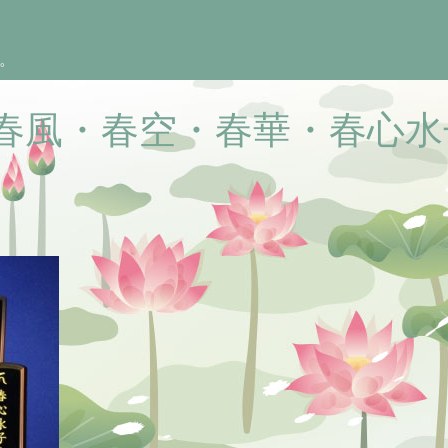
。
春風・春空・春華・春心水
院