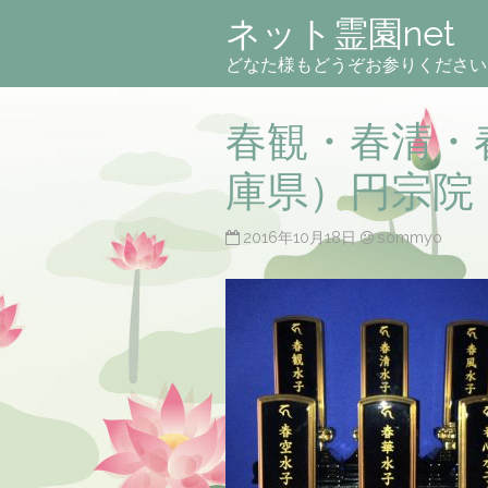
ネット霊園net
どなた様もどうぞお参りください
春観・春清・
庫県）円宗
2016年10月18日
sommyo