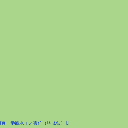
恭真・恭観水子之霊位（地蔵盆）