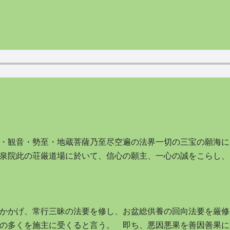
・観音・勢至・地蔵菩薩乃至尽空遍の法界一切の三宝の願海に
泉院此の荘厳道場に於いて、信心の願主、一心の誠をこらし、
かかげ、常行三昧の法要を修し、お盆総供養の回向法要を厳修
の多くを施主に受くると言う。 即ち、悪因悪果を善因善果に