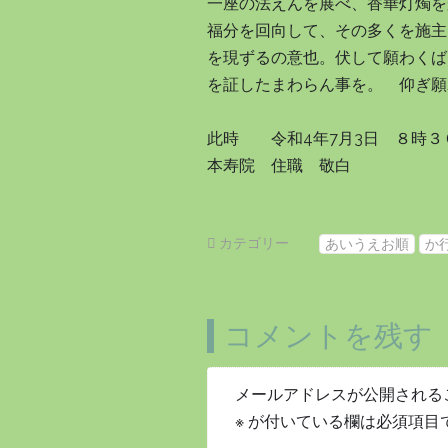
一座の法えんを展べ、香華灯燭を
福分を回向して、その多くを施主
を現ずるの意也。伏して願わくば
を証したまわらん事を。 仰ぎ願
此時 令和4年7月3日 ８時３
本寿院 住職 敬白
カテゴリー
あいうえお順
か
コメントを残す
メールアドレスが公開される
※
が付いている欄は必須項目