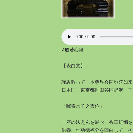
♪般若心経
【表白文】
謹み敬って、本尊界会阿弥陀如来
日本国 東京都世田谷区野沢 玉
「暉将水子之霊位」
一座の法えんを展べ、香華灯燭を
供養これ功徳福分を回向して、そ