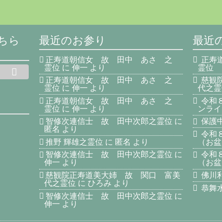
ちら
最近のお参り
最近
正寿道朝信女 故 田中 あさ 之
正寿
霊位
に
伸一
より
霊位
正寿道朝信女 故 田中 あさ 之
慈観
霊位
に
伸一
より
代之霊
正寿道朝信女 故 田中 あさ 之
令和
霊位
に
伸一
より
ンライ
智修次連信士 故 田中次郎之霊位
に
保護中
匿名
より
令和
推野 輝雄之霊位
に
匿名
より
（お盆
智修次連信士 故 田中次郎之霊位
に
令和
伸一
より
（お盆
慈観院正寿道美大姉 故 関口 富美
佛川
代之霊位
に
ひろみ
より
恭舞
智修次連信士 故 田中次郎之霊位
に
伸一
より