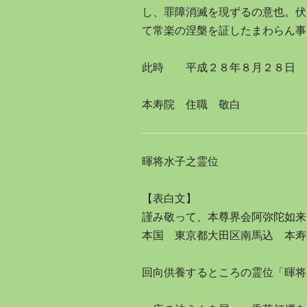
し、罪障消滅を現ずるの意也。伏
て常楽の涅槃を証したまわらん事
此時 平成２８年８月２８日
本寿院 住職 敬白
暉将水子之霊位
【表白文】
謹み敬って、本尊界会阿弥陀如来
本国 東京都大田区南馬込 本寿
回向供養するところの霊位「暉将