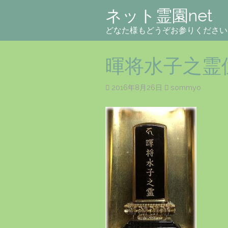
ネット霊園net
どなた様もどうぞお参りください
暉将水子之霊
2016年8月26日
sommyo