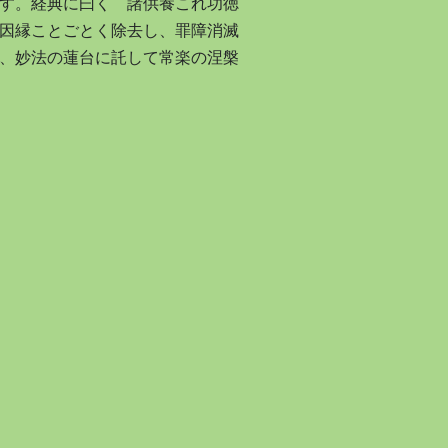
す。経典に曰く 諸供養これ功徳
因縁ことごとく除去し、罪障消滅
、妙法の蓮台に託して常楽の涅槃