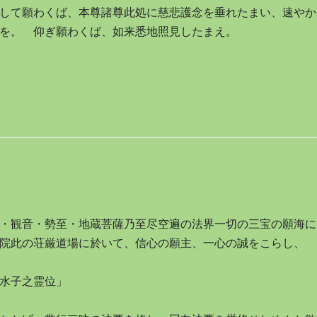
して願わくば、本尊諸尊此処に慈悲護念を垂れたまい、速やか
を。 仰ぎ願わくば、如来悉地照見したまえ。
・観音・勢至・地蔵菩薩乃至尽空遍の法界一切の三宝の願海に
院此の荘厳道場に於いて、信心の願主、一心の誠をこらし、
水子之霊位」