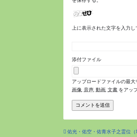
を保存する。
上に表示された文字を入力し
添付ファイル
アップロードファイルの最大サイ
画像
,
音声
,
動画
,
文書
をアッ
佑光・佑空・佑青水子之霊位（