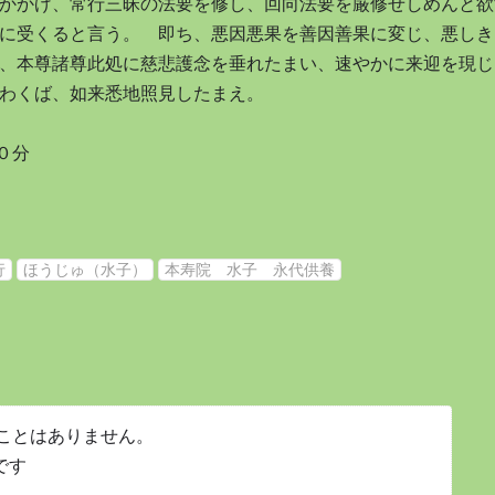
かかげ、常行三昧の法要を修し、回向法要を厳修せしめんと欲
に受くると言う。 即ち、悪因悪果を善因善果に変じ、悪しき
、本尊諸尊此処に慈悲護念を垂れたまい、速やかに来迎を現じ
わくば、如来悉地照見したまえ。
０分
行
ほうじゅ（水子）
本寿院 水子 永代供養
ことはありません。
です