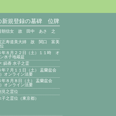
の新規登録の墓碑 位牌
道朝信女 故 田中 あさ 之
院正寿道美大姉 故 関口 富美
位
８年８月２２日（土）１１時 オ
ン水子地蔵盆
: 皜香 水子之霊
８年７月１１日（土） 盂蘭盆会
）オンライン法要
８年８月８日（土） 盂蘭盆会
）オンライン法要
利見之霊位
水子之霊位（東京都）