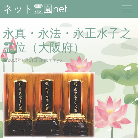
ネット霊園net
永真・永法・永正水子之
霊位（大阪府）
2016年9月21日
sommyo