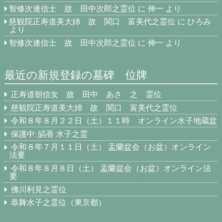
智修次連信士 故 田中次郎之霊位
に
伸一
より
慈観院正寿道美大姉 故 関口 富美代之霊位
に
ひろみ
より
智修次連信士 故 田中次郎之霊位
に
伸一
より
最近の新規登録の墓碑 位牌
正寿道朝信女 故 田中 あさ 之 霊位
慈観院正寿道美大姉 故 関口 富美代之霊位
令和８年８月２２日（土）１１時 オンライン水子地蔵盆
保護中: 皜香 水子之霊
令和８年７月１１日（土） 盂蘭盆会（お盆）オンライン
法要
令和８年８月８日（土） 盂蘭盆会（お盆）オンライン法
要
佛川利見之霊位
恭舞水子之霊位（東京都）