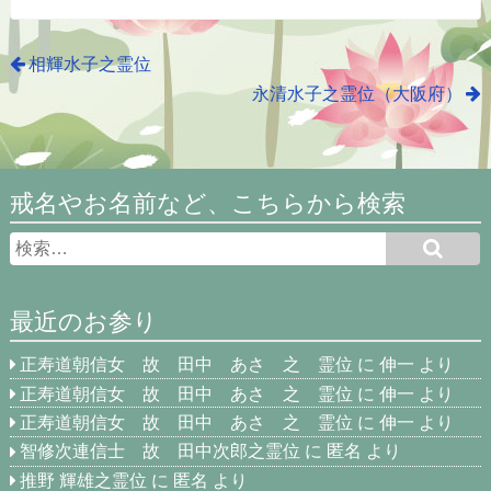
相輝水子之霊位
永清水子之霊位（大阪府）
戒名やお名前など、こちらから検索
最近のお参り
正寿道朝信女 故 田中 あさ 之 霊位
に
伸一
より
正寿道朝信女 故 田中 あさ 之 霊位
に
伸一
より
正寿道朝信女 故 田中 あさ 之 霊位
に
伸一
より
智修次連信士 故 田中次郎之霊位
に
匿名
より
推野 輝雄之霊位
に
匿名
より