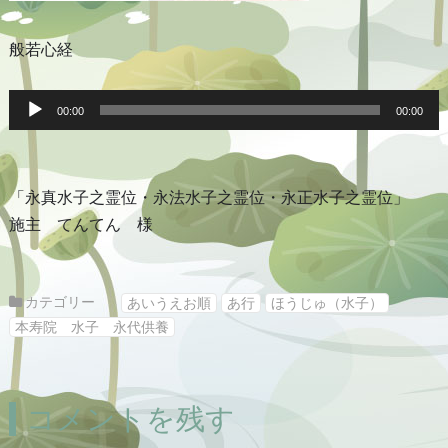
般若心経
音
声
00:00
00:00
プ
レ
ー
ヤ
ー
「永真水子之霊位・永法水子之霊位・永正水子之霊位」
施主 てんてん 様
カテゴリー
あいうえお順
あ行
ほうじゅ（水子）
本寿院 水子 永代供養
コメントを残す