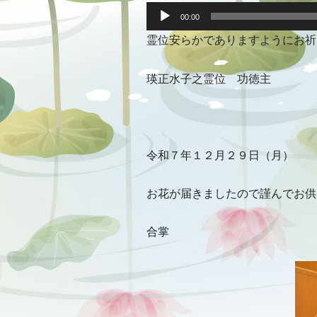
音
声
00:00
プ
霊位安らかでありますようにお祈
レ
ー
ヤ
ー
瑛正水子之霊位 功徳主
令和７年１２月２９日（月）
お花が届きましたので謹んでお供
合掌