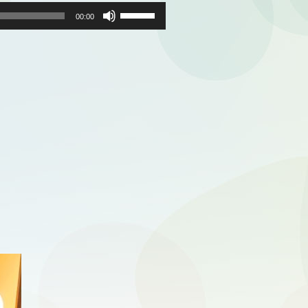
ボ
リ
00:00
ュ
ー
ム
調
節
に
は
上
下
矢
印
キ
ー
を
使
っ
て
く
だ
さ
い。