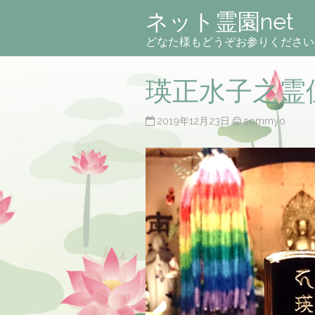
ネット霊園net
どなた様もどうぞお参りください
瑛正水子之霊
2019年12月23日
sommyo