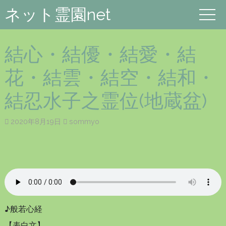
ネット霊園net
結心・結優・結愛・結
花・結雲・結空・結和・
結忍水子之霊位(地蔵盆)
2020年8月19日
sommyo
♪般若心経
【表白文】