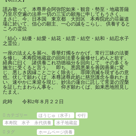
謹み敬って、本尊界会阿弥陀如来・観音・勢至・地蔵菩薩
乃至尽空遍の法界一切の三宝の願海に申してもうさく。
まさに、今、日本国 東京都 大田区 本寿院此の荘厳道
場に於いて、信心の願主、一心の誠をこらし、 供養すると
ころの霊位
「結心・結優・結愛・結花・結雲・結空・結和・結忍水子
之霊位」
一座の法えんを展べ、香華灯燭をかかげ、常行三昧の法要
を修し、本寿院地蔵盆の回向法要を厳修せしめんと欲す。
経典に曰く 諸供養これ功徳福分を回向して、その多くを
施主に受くると言う。 即ち、悪因悪果を善因善果に変
じ、悪しき因縁ことごとく除去し、罪障消滅を現ずるの意
也。伏して願わくば、本尊諸尊此処に慈悲護念を垂れたま
い、速やかに来迎を現じ、妙法の蓮台に託して常楽の涅槃
を証したまわらん事を。 仰ぎ願わくば、如来悉地照見し
たまえ。
此時 令和2年８月２２日
カテゴリー
ほうじゅ（水子）
や行
本寿院 水子 永代供養
水子地蔵盆
タグ
ホームページ供養