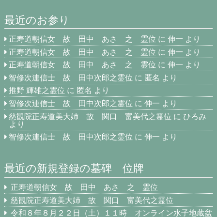
最近のお参り
正寿道朝信女 故 田中 あさ 之 霊位
に
伸一
より
正寿道朝信女 故 田中 あさ 之 霊位
に
伸一
より
正寿道朝信女 故 田中 あさ 之 霊位
に
伸一
より
智修次連信士 故 田中次郎之霊位
に
匿名
より
推野 輝雄之霊位
に
匿名
より
智修次連信士 故 田中次郎之霊位
に
伸一
より
慈観院正寿道美大姉 故 関口 富美代之霊位
に
ひろみ
より
智修次連信士 故 田中次郎之霊位
に
伸一
より
最近の新規登録の墓碑 位牌
正寿道朝信女 故 田中 あさ 之 霊位
慈観院正寿道美大姉 故 関口 富美代之霊位
令和８年８月２２日（土）１１時 オンライン水子地蔵盆