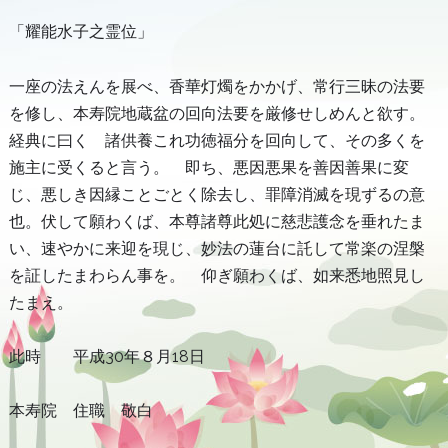
「耀能水子之霊位」
一座の法えんを展べ、香華灯燭をかかげ、常行三昧の法要
を修し、本寿院地蔵盆の回向法要を厳修せしめんと欲す。
経典に曰く 諸供養これ功徳福分を回向して、その多くを
施主に受くると言う。 即ち、悪因悪果を善因善果に変
じ、悪しき因縁ことごとく除去し、罪障消滅を現ずるの意
也。伏して願わくば、本尊諸尊此処に慈悲護念を垂れたま
い、速やかに来迎を現じ、妙法の蓮台に託して常楽の涅槃
を証したまわらん事を。 仰ぎ願わくば、如来悉地照見し
たまえ。
此時 平成30年８月18日
本寿院 住職 敬白