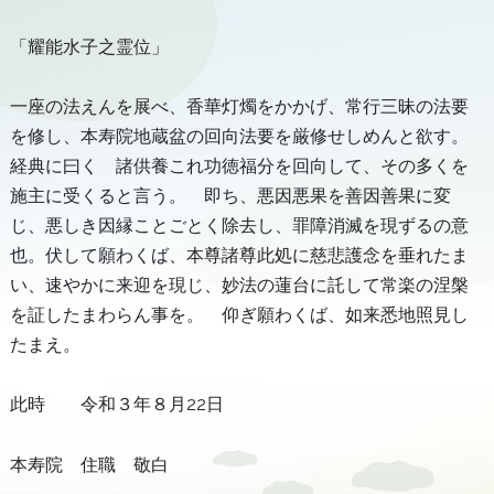
「耀能水子之霊位」
一座の法えんを展べ、香華灯燭をかかげ、常行三昧の法要
を修し、本寿院地蔵盆の回向法要を厳修せしめんと欲す。
経典に曰く 諸供養これ功徳福分を回向して、その多くを
施主に受くると言う。 即ち、悪因悪果を善因善果に変
じ、悪しき因縁ことごとく除去し、罪障消滅を現ずるの意
也。伏して願わくば、本尊諸尊此処に慈悲護念を垂れたま
い、速やかに来迎を現じ、妙法の蓮台に託して常楽の涅槃
を証したまわらん事を。 仰ぎ願わくば、如来悉地照見し
たまえ。
此時 令和３年８月22日
本寿院 住職 敬白