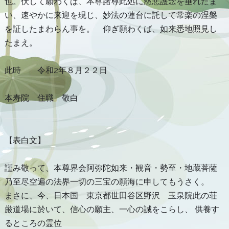
也。伏して願わくば、本尊諸尊此処に慈悲護念を垂れたま
い、速やかに来迎を現じ、妙法の蓮台に託して常楽の涅槃
を証したまわらん事を。 仰ぎ願わくば、如来悉地照見し
たまえ。
此時 令和2年８月２２日
本寿院 住職 敬白
【表白文】
謹み敬って、本尊界会阿弥陀如来・観音・勢至・地蔵菩薩
乃至尽空遍の法界一切の三宝の願海に申してもうさく。
まさに、今、日本国 東京都世田谷区野沢 玉泉院此の荘
厳道場に於いて、信心の願主、一心の誠をこらし、 供養す
るところの霊位