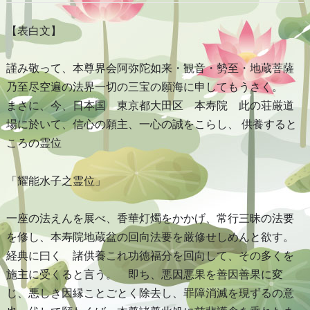
【表白文】
謹み敬って、本尊界会阿弥陀如来・観音・勢至・地蔵菩薩
乃至尽空遍の法界一切の三宝の願海に申してもうさく。
まさに、今、日本国 東京都大田区 本寿院 此の荘厳道
場に於いて、信心の願主、一心の誠をこらし、 供養すると
ころの霊位
「耀能水子之霊位」
一座の法えんを展べ、香華灯燭をかかげ、常行三昧の法要
を修し、本寿院地蔵盆の回向法要を厳修せしめんと欲す。
経典に曰く 諸供養これ功徳福分を回向して、その多くを
施主に受くると言う。 即ち、悪因悪果を善因善果に変
じ、悪しき因縁ことごとく除去し、罪障消滅を現ずるの意