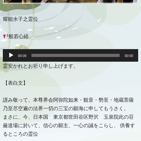
耀能水子之霊位
般若心経
音
声
00:00
00:00
プ
霊安かれとお祈り申し上げます。
レ
ー
ヤ
ー
【表白文】
謹み敬って、本尊界会阿弥陀如来・観音・勢至・地蔵菩薩
乃至尽空遍の法界一切の三宝の願海に申してもうさく。
まさに、今、日本国 東京都世田谷区野沢 玉泉院此の荘
厳道場に於いて、信心の願主、一心の誠をこらし、 供養す
るところの霊位