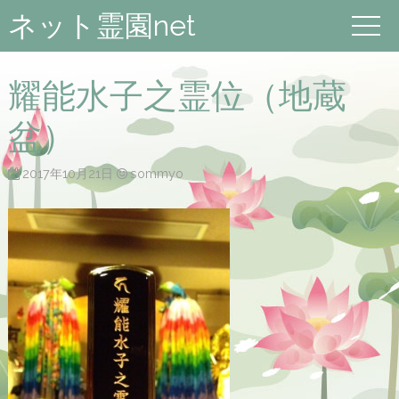
ネット霊園net
耀能水子之霊位（地蔵
盆）
2017年10月21日
sommyo