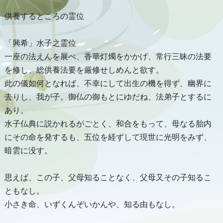
供養するところの霊位
「興希」水子之霊位
一座の法えんを展べ、香華灯燭をかかげ、常行三昧の法要
を修し、総供養法要を厳修せしめんと欲す。
此の儀如何となれば、不幸にして出生の機を得ず、幽界に
去りし、我が子。御仏の御もとにゆだね、法弟子とするに
あり。
水子仏典に説かれるがごとく、和合をもって、母なる胎内
にその命を発するも、五位を経ずして現世に光明をみず、
暗雲に没す。
思えば、この子、父母知ることなく、父母又その子知るこ
ともなし。
小さき命、いずくんぞいかんや、知る由もなし。