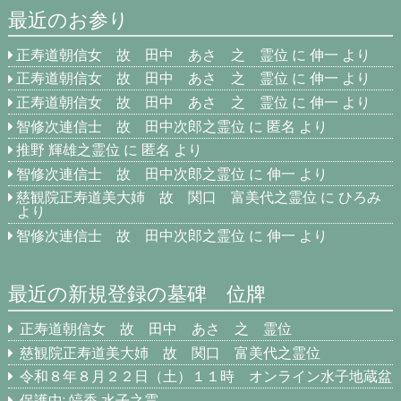
最近のお参り
正寿道朝信女 故 田中 あさ 之 霊位
に
伸一
より
正寿道朝信女 故 田中 あさ 之 霊位
に
伸一
より
正寿道朝信女 故 田中 あさ 之 霊位
に
伸一
より
智修次連信士 故 田中次郎之霊位
に
匿名
より
推野 輝雄之霊位
に
匿名
より
智修次連信士 故 田中次郎之霊位
に
伸一
より
慈観院正寿道美大姉 故 関口 富美代之霊位
に
ひろみ
より
智修次連信士 故 田中次郎之霊位
に
伸一
より
最近の新規登録の墓碑 位牌
正寿道朝信女 故 田中 あさ 之 霊位
慈観院正寿道美大姉 故 関口 富美代之霊位
令和８年８月２２日（土）１１時 オンライン水子地蔵盆
保護中: 皜香 水子之霊