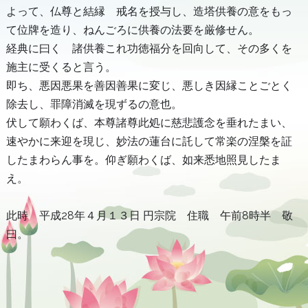
よって、仏尊と結縁 戒名を授与し、造塔供養の意をもっ
て位牌を造り、ねんごろに供養の法要を厳修せん。
経典に曰く 諸供養これ功徳福分を回向して、その多くを
施主に受くると言う。
即ち、悪因悪果を善因善果に変じ、悪しき因縁ことごとく
除去し、罪障消滅を現ずるの意也。
伏して願わくば、本尊諸尊此処に慈悲護念を垂れたまい、
速やかに来迎を現じ、妙法の蓮台に託して常楽の涅槃を証
したまわらん事を。仰ぎ願わくば、如来悉地照見したま
え。
此時 平成28年４月１３日 円宗院 住職 午前8時半 敬
曰。