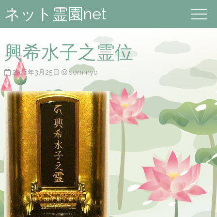
ネット霊園net
興希水子之霊位
2016年3月25日
sommyo