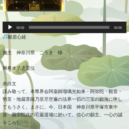
音
声
00:00
00:00
プ
般若心経
レ
ー
ヤ
ー
施主 神奈川県 こうき 様
興希水子之霊位
表白文
謹み敬って、本尊界会阿薬師瑠璃光如来・阿弥陀・観音・
勢至・地蔵菩薩乃至尽空遍の法界一切の三宝の願海に申し
てもうさく。まさに、今、日本国 神奈川県平塚市東中
原 圓宗院此の荘厳道場に於いて、信心の願主、一心の誠
をこらし、