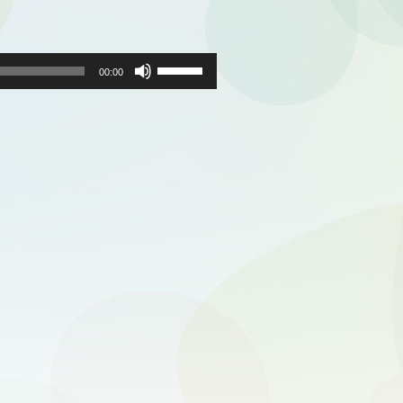
ボ
リ
00:00
ュ
ー
ム
調
節
に
は
上
下
矢
印
キ
ー
を
使
っ
て
く
だ
さ
い。