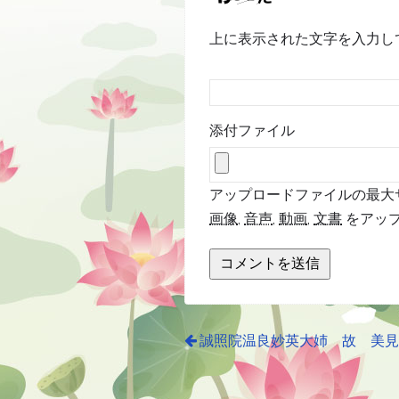
上に表示された文字を入力し
添付ファイル
アップロードファイルの最大サイ
画像
,
音声
,
動画
,
文書
をアッ
誠照院温良妙英大姉 故 美