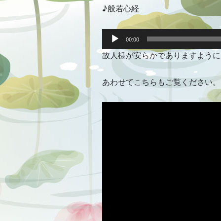
♪般若心経
音
声
00:00
プ
故人様が安らかでありますように
レ
ー
ヤ
ー
あわせてこちらもご覧ください。