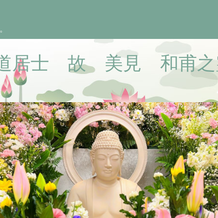
。
道居士 故 美見 和甫之