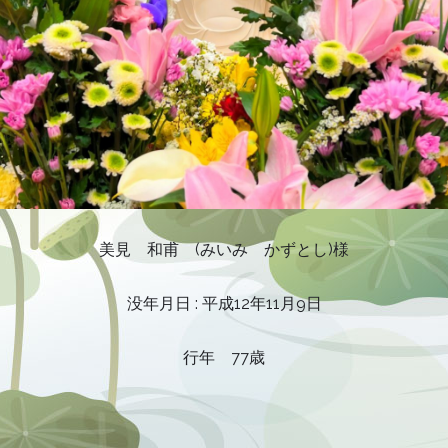
美見 和甫 (みいみ かずとし)様
没年月日 : 平成12年11月9日
行年 77歳