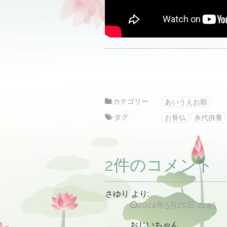
カテゴリー
あいうえお順
タグ
お骨仏
永代供養
2件のコメント
さゆり
より:
2024年5月20日 21:45
おじいちゃん