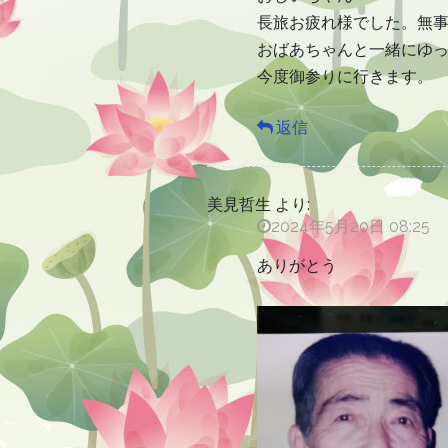
長旅お疲れ様でした。無
おばあちゃんと一緒にゆ
今度御参りに行きます。
返信
美見哲生
より:
2024年5月20日 08:25
ありがとう