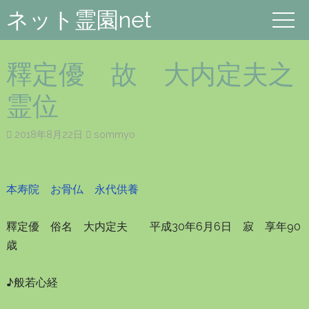
ネット霊園net
釋定優 故 大内定夫之
霊位
2018年8月22日
sommyo
本寿院 お骨仏 永代供養
釋定優 俗名 大内定夫 平成30年6月6日 寂 享年90
歳
♪般若心経