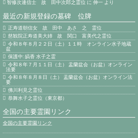
智修次連信士 故 田中次郎之霊位
に
伸一
より
最近の新規登録の墓碑 位牌
正寿道朝信女 故 田中 あさ 之 霊位
慈観院正寿道美大姉 故 関口 富美代之霊位
令和８年８月２２日（土）１１時 オンライン水子地蔵
盆
保護中: 皜香 水子之霊
令和８年７月１１日（土） 盂蘭盆会（お盆）オンライン
法要
令和８年８月８日（土） 盂蘭盆会（お盆）オンライン法
要
佛川利見之霊位
恭舞水子之霊位（東京都）
全国の主要霊園リンク
全国の主要霊園リンク