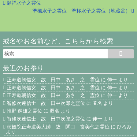
願祥水子之霊位
準楓水子之霊位 準柊水子之霊位（地蔵盆）
戒名やお名前など、こちらから検索
最近のお参り
正寿道朝信女 故 田中 あさ 之 霊位
に
伸一
より
正寿道朝信女 故 田中 あさ 之 霊位
に
伸一
より
正寿道朝信女 故 田中 あさ 之 霊位
に
伸一
より
智修次連信士 故 田中次郎之霊位
に
匿名
より
推野 輝雄之霊位
に
匿名
より
智修次連信士 故 田中次郎之霊位
に
伸一
より
慈観院正寿道美大姉 故 関口 富美代之霊位
に
ひろみ
より