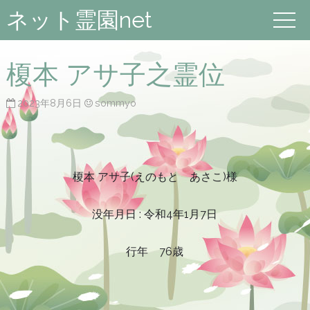
ネット霊園net
榎本 アサ子之霊位
2023年8月6日
sommyo
榎本 アサ子(えのもと あさこ)様
没年月日 : 令和4年1月7日
行年 76歳