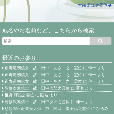
大森 君江之霊位
戒名やお名前など、こちらから検索
最近のお参り
正寿道朝信女 故 田中 あさ 之 霊位
に
伸一
より
正寿道朝信女 故 田中 あさ 之 霊位
に
伸一
より
正寿道朝信女 故 田中 あさ 之 霊位
に
伸一
より
智修次連信士 故 田中次郎之霊位
に
匿名
より
推野 輝雄之霊位
に
匿名
より
智修次連信士 故 田中次郎之霊位
に
伸一
より
慈観院正寿道美大姉 故 関口 富美代之霊位
に
ひろみ
より