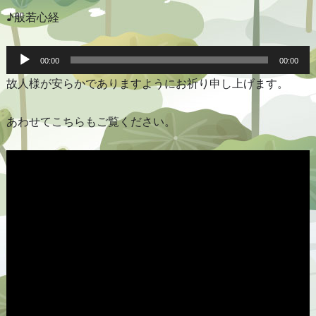
♪般若心経
音
声
00:00
00:00
プ
故人様が安らかでありますようにお祈り申し上げます。
レ
ー
ヤ
ー
あわせてこちらもご覧ください。