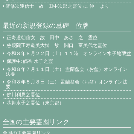
智修次連信士 故 田中次郎之霊位
に
伸一
より
最近の新規登録の墓碑 位牌
正寿道朝信女 故 田中 あさ 之 霊位
慈観院正寿道美大姉 故 関口 富美代之霊位
令和８年８月２２日（土）１１時 オンライン水子地蔵盆
保護中: 皜香 水子之霊
令和８年７月１１日（土） 盂蘭盆会（お盆）オンライン
法要
令和８年８月８日（土） 盂蘭盆会（お盆）オンライン法
要
佛川利見之霊位
恭舞水子之霊位（東京都）
全国の主要霊園リンク
全国の主要霊園リンク