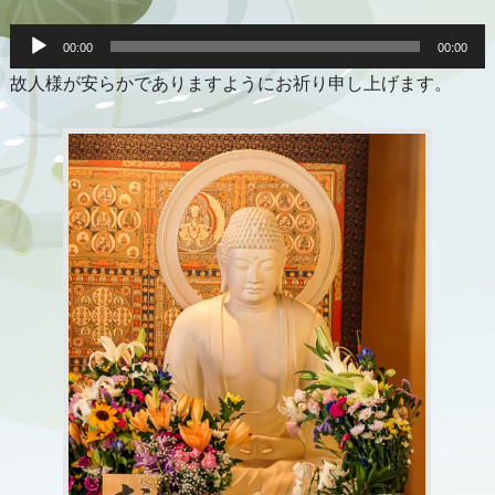
音
声
00:00
00:00
プ
故人様が安らかでありますようにお祈り申し上げます。
レ
ー
ヤ
ー