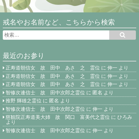
戒名やお名前など、こちらから検索
最近のお参り
正寿道朝信女 故 田中 あさ 之 霊位
に
伸一
より
正寿道朝信女 故 田中 あさ 之 霊位
に
伸一
より
正寿道朝信女 故 田中 あさ 之 霊位
に
伸一
より
智修次連信士 故 田中次郎之霊位
に
匿名
より
推野 輝雄之霊位
に
匿名
より
智修次連信士 故 田中次郎之霊位
に
伸一
より
慈観院正寿道美大姉 故 関口 富美代之霊位
に
ひろみ
より
智修次連信士 故 田中次郎之霊位
に
伸一
より