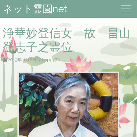
ネット霊園net
浄華妙登信女 故 畠山
登志子之霊位
2019年11月2日
happy70