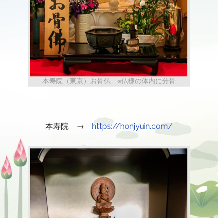
本寿院（東京）お骨仏 ※仏様の体内に分骨
本寿院 →
https://honjyuin.com/