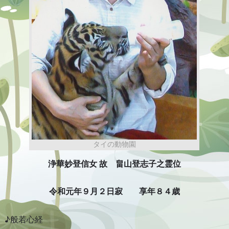
タイの動物園
浄華妙登信女 故 畠山登志子之霊位
令和元年９月２日寂 享年８４歳
♪般若心経