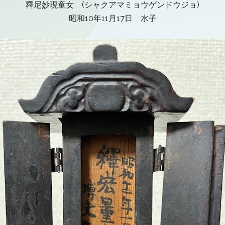
釋尼妙現童女 (シャクアマミョウゲンドウジョ)
昭和10年11月17日 水子