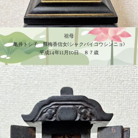
祖母
亀井トシ子 釋梅香信女(シャクバイコウシンニョ)
平成14年11月10日 ８７歳