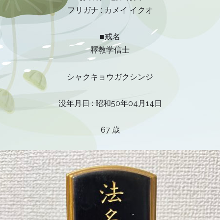
フリガナ : カメイ イクオ
■戒名
釋教学信士
シャクキョウガクシンジ
没年月日 : 昭和50年04月14日
67 歳