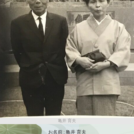
亀井 育夫
お名前 : 亀井 育夫