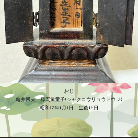
おじ
亀井博夫 釋宏量童子(シャクコウリョウドウジ)
昭和12年1月1日 生後16日