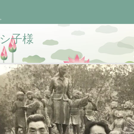
。
トシ子様