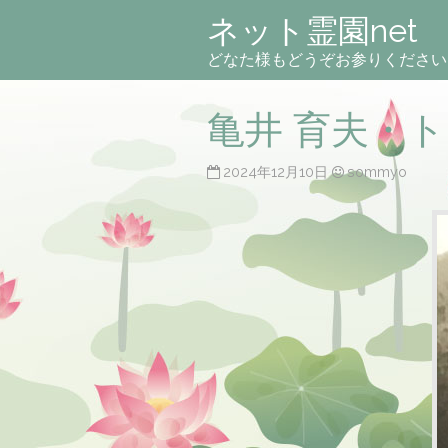
ネット霊園net
どなた様もどうぞお参りください
亀井 育夫・
2024年12月10日
sommyo