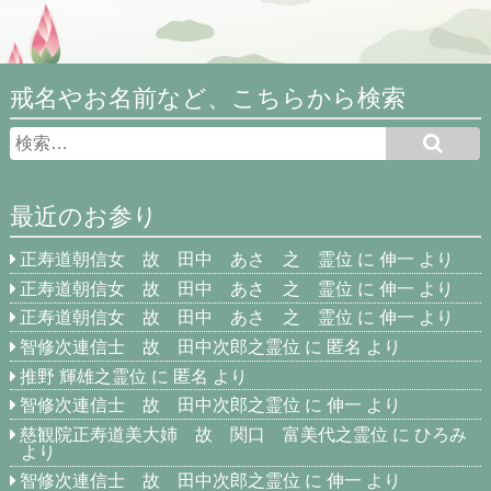
戒名やお名前など、こちらから検索
最近のお参り
正寿道朝信女 故 田中 あさ 之 霊位
に
伸一
より
正寿道朝信女 故 田中 あさ 之 霊位
に
伸一
より
正寿道朝信女 故 田中 あさ 之 霊位
に
伸一
より
智修次連信士 故 田中次郎之霊位
に
匿名
より
推野 輝雄之霊位
に
匿名
より
智修次連信士 故 田中次郎之霊位
に
伸一
より
慈観院正寿道美大姉 故 関口 富美代之霊位
に
ひろみ
より
智修次連信士 故 田中次郎之霊位
に
伸一
より