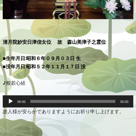
清月院妙安日津信女位
故 森山美津子之霊位
■生年月日:昭和６年０９月０３日 生
■没年月日:昭和５２年１１月１７日 没
♪般若心経
音
声
00:00
00:00
プ
故人様が安らかでありますようにお祈り申し上げます。
レ
ー
ヤ
ー