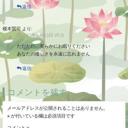
返信
榎本賢司
より:
2023年9月23日 16:31
ただただ、安らかにお眠りください
あなたの優しさを永遠に忘れません
返信
コメントを残す
メールアドレスが公開されることはありません。
※
が付いている欄は必須項目です
コメント
※