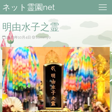
ネット霊園net
明由水子之霊
2023年10月4日
sommyo