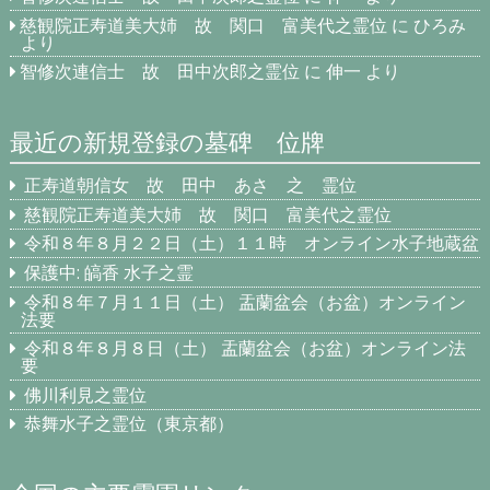
慈観院正寿道美大姉 故 関口 富美代之霊位
に
ひろみ
より
智修次連信士 故 田中次郎之霊位
に
伸一
より
最近の新規登録の墓碑 位牌
正寿道朝信女 故 田中 あさ 之 霊位
慈観院正寿道美大姉 故 関口 富美代之霊位
令和８年８月２２日（土）１１時 オンライン水子地蔵盆
保護中: 皜香 水子之霊
令和８年７月１１日（土） 盂蘭盆会（お盆）オンライン
法要
令和８年８月８日（土） 盂蘭盆会（お盆）オンライン法
要
佛川利見之霊位
恭舞水子之霊位（東京都）