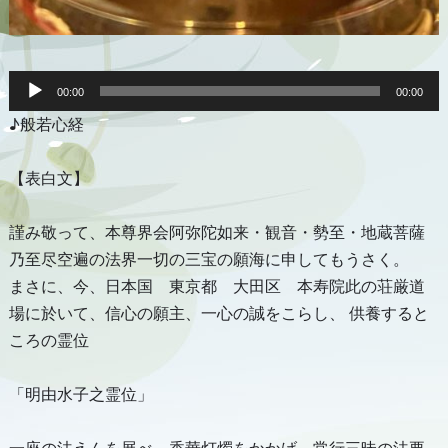
音
声
00:00
00:00
プ
♪般若心経
レ
ー
ヤ
ー
【表白文】
謹み敬って、本尊界会阿弥陀如来・観音・勢至・地蔵菩薩
乃至尽空遍の法界一切の三宝の願海に申してもうさく。
まさに、今、日本国 東京都 大田区 本寿院此の荘厳道
場に於いて、信心の願主、一心の誠をこらし、 供養すると
ころの霊位
「明由水子之霊位」