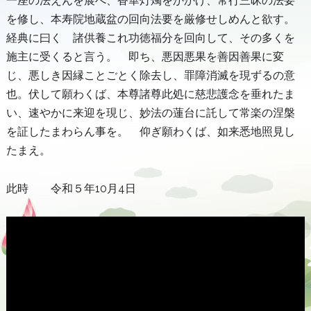
一座の法えんを展べ、香華灯燭をかかげ、常行三昧の法要
を修し、本寿院地蔵盆の回向法要を厳修せしめんと欲す。
経典に曰く 諸供養これ功徳福分を回向して、その多くを
施主に受くると言う。 即ち、悪因悪果を善因善果に変
じ、悪しき因縁ことごとく除去し、罪障消滅を現ずるの意
也。伏して願わくば、本尊諸尊此処に慈悲護念を垂れたま
い、速やかに来迎を現じ、妙法の蓮台に託して常楽の涅槃
を証したまわらん事を。 仰ぎ願わくば、如来悉地照見し
たまえ。
此時 令和５年10月4日