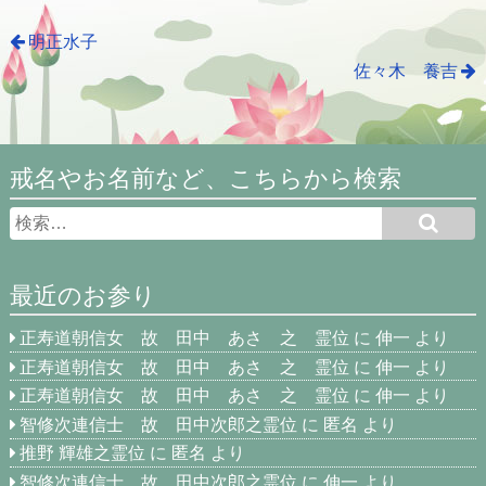
明正水子
佐々木 養吉
戒名やお名前など、こちらから検索
最近のお参り
正寿道朝信女 故 田中 あさ 之 霊位
に
伸一
より
正寿道朝信女 故 田中 あさ 之 霊位
に
伸一
より
正寿道朝信女 故 田中 あさ 之 霊位
に
伸一
より
智修次連信士 故 田中次郎之霊位
に
匿名
より
推野 輝雄之霊位
に
匿名
より
智修次連信士 故 田中次郎之霊位
に
伸一
より