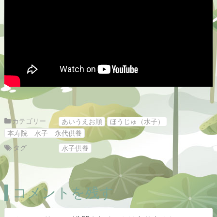
カテゴリー
あいうえお順
ほうじゅ（水子）
本寿院 水子 永代供養
タグ
水子供養
コメントを残す