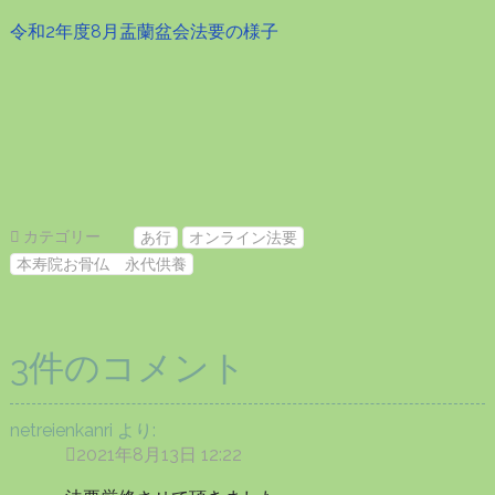
令和2年度8月盂蘭盆会法要の様子
カテゴリー
あ行
オンライン法要
本寿院お骨仏 永代供養
3件のコメント
netreienkanri
より:
2021年8月13日 12:22