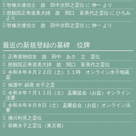
智修次連信士 故 田中次郎之霊位
に
伸一
より
慈観院正寿道美大姉 故 関口 富美代之霊位
に
ひろみ
より
智修次連信士 故 田中次郎之霊位
に
伸一
より
最近の新規登録の墓碑 位牌
正寿道朝信女 故 田中 あさ 之 霊位
慈観院正寿道美大姉 故 関口 富美代之霊位
令和８年８月２２日（土）１１時 オンライン水子地蔵
盆
保護中: 皜香 水子之霊
令和８年７月１１日（土） 盂蘭盆会（お盆）オンライン
法要
令和８年８月８日（土） 盂蘭盆会（お盆）オンライン法
要
佛川利見之霊位
恭舞水子之霊位（東京都）