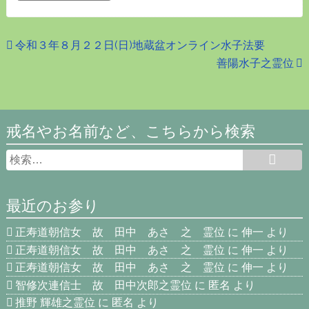
令和３年８月２２日(日)地蔵盆オンライン水子法要
善陽水子之霊位
戒名やお名前など、こちらから検索
最近のお参り
正寿道朝信女 故 田中 あさ 之 霊位
に
伸一
より
正寿道朝信女 故 田中 あさ 之 霊位
に
伸一
より
正寿道朝信女 故 田中 あさ 之 霊位
に
伸一
より
智修次連信士 故 田中次郎之霊位
に
匿名
より
推野 輝雄之霊位
に
匿名
より