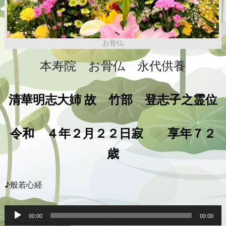
お骨仏
本寿院 お骨仏 永代供養
清華明志大姉
故 竹部 登志子之霊位
令和 ４年２月２２日寂 享年７２
歳
♪般若心経
音
声
00:00
00:00
プ