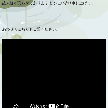
故人様が安らかでありますようにお祈り申し上げます。
レ
ー
ヤ
ー
あわせてこちらもご覧ください。