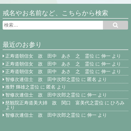
戒名やお名前など、こちらから検索
最近のお参り
正寿道朝信女 故 田中 あさ 之 霊位
に
伸一
より
正寿道朝信女 故 田中 あさ 之 霊位
に
伸一
より
正寿道朝信女 故 田中 あさ 之 霊位
に
伸一
より
智修次連信士 故 田中次郎之霊位
に
匿名
より
推野 輝雄之霊位
に
匿名
より
智修次連信士 故 田中次郎之霊位
に
伸一
より
慈観院正寿道美大姉 故 関口 富美代之霊位
に
ひろみ
より
智修次連信士 故 田中次郎之霊位
に
伸一
より