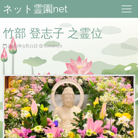
ネット霊園net
竹部 登志子 之霊位
2025年9月21日
sommyo