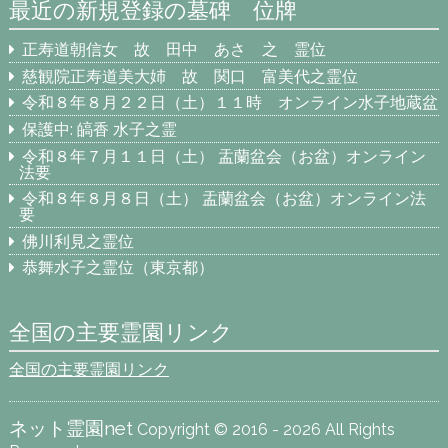
最近の新規登録の墓碑 位牌
正寿道朝信女 故 田中 あさ 之 霊位
慈観院正寿道美大姉 故 関口 富美代之霊位
令和８年８月２２日（土）１１時 オンライン水子地蔵盆
保護中: 皜香 水子之霊
令和８年７月１１日（土） 盂蘭盆会（お盆）オンライン
法要
令和８年８月８日（土） 盂蘭盆会（お盆）オンライン法
要
佛川利見之霊位
恭舞水子之霊位（東京都）
全国の主要霊園リンク
全国の主要霊園リンク
ネット霊園net
Copyright © 2016 - 2026 All Rights